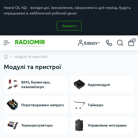
Увага! СБ, НД - вихідні дні. Замовлення, оформлені в цей період, будуть
опрацьовані в найближчий робочий день!
Закрити
0
Клієнту
Модулі та пристрої
Модулі та пристрої
BMS, балансири,
Аудіомодулі
еквалайзери
Перетворювачі напруги
Таймери
Терморегулятори
Управління моторами