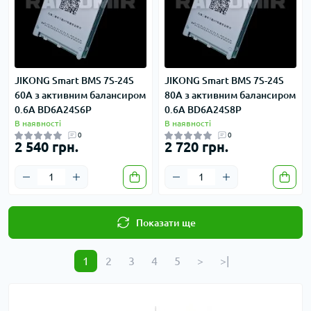
JIKONG Smart BMS 7S-24S
JIKONG Smart BMS 7S-24S
60A з активним балансиром
80A з активним балансиром
0.6A BD6A24S6P
0.6A BD6A24S8P
В наявності
В наявності
0
0
2 540 грн.
2 720 грн.
Показати ще
1
2
3
4
5
>
>|