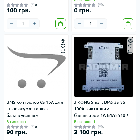
0
0
100 грн.
0 грн.
BMS контролер 6S 15A для
JIKONG Smart BMS 3S-8S
Li-Ion акумляторів з
100A з активним
балансуванням
балансиром 1A B1A8S10P
В наявності
В наявності
0
0
90 грн.
3 100 грн.