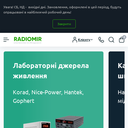
Увага! СБ, НД - вихідні дні. Замовлення, оформлені в цей період, будуть
опрацьовані в найближчий робочий день!
Закрити
0
Клієнту
Кабель, дріт та інші
Ви
шнури
об
Набір проводів Провід
Ане
мідний багатожильний
Ген
Доз