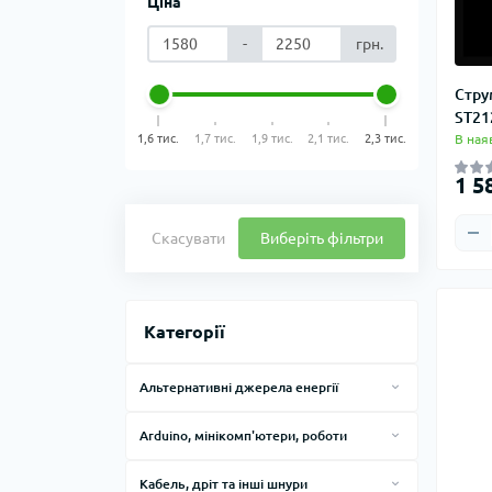
Ціна
-
грн.
Стру
ST21
1,6 тис.
1,7 тис.
1,9 тис.
2,1 тис.
2,3 тис.
В ная
1 5
Скасувати
Виберіть фільтри
Категорії
Альтернативні джерела енергії
Інвертори
Arduino, мінікомп'ютери, роботи
Контролери заряду
Контролери і набори Arduino
Кабель, дріт та інші шнури
Сонячні панелі