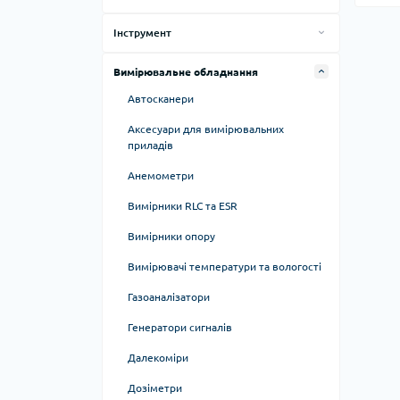
Радіокеровані іграшки
Кабельні аксесуари
Інструмент
Провід монтажний
Викрутки
Вимірювальне обладнання
Кліщі для обжиму і зачистки
Автосканери
Клейові пістолети
Аксесуари для вимірювальних
приладів
Ножі, ножиці, скальпелі
Анемометри
Пінцети
Вимірники RLC та ESR
Ручний інструмент
Вимірники опору
Вимірювачі температури та вологості
Газоаналізатори
Генератори сигналів
Далекоміри
Дозіметри