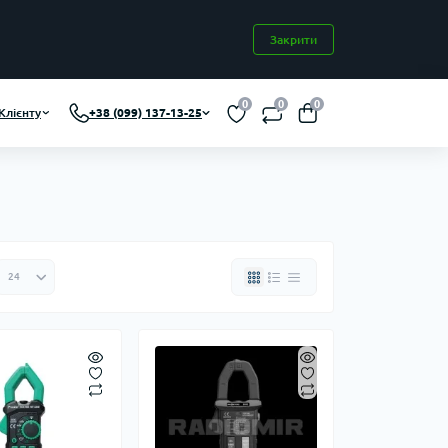
Закрити
0
0
0
Клієнту
+38 (099) 137-13-25