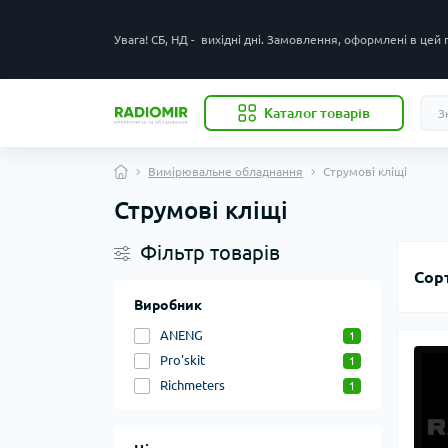
Увага! СБ, НД - вихідні дні. Замовлення, оформлені в цей
Каталог товарів
Вимірювальне обладнання
Струмові кліщі
Струмові кліщі
Фільтр товарів
Сор
Виробник
ANENG
1
Pro'skit
1
Richmeters
1