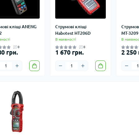
мові кліщі ANENG
Струмові кліщі
Струмові
2
Habotest HT206D
MT-3209
вності
В наявності
В наявнос
0
0
80 грн.
1 670 грн.
2 250 