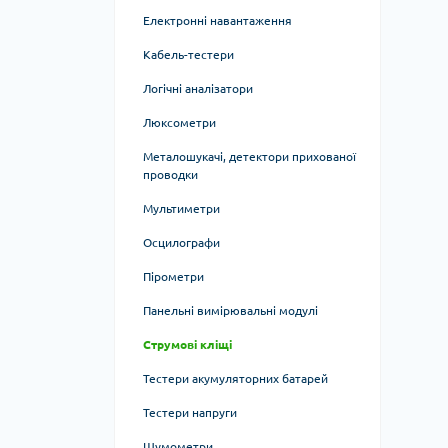
Електронні навантаження
Кабель-тестери
Логічні аналізатори
Люксометри
Металошукачі, детектори прихованої
проводки
Мультиметри
Осцилографи
Пірометри
Панельні вимірювальні модулі
Струмові кліщі
Тестери акумуляторних батарей
Тестери напруги
Шумометри