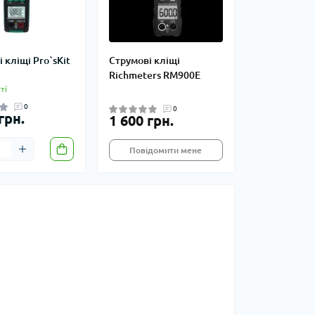
 кліщі Pro`sKit
Струмові кліщі
Richmeters RM900E
ті
0
0
грн.
1 600 грн.
Повідомити мене