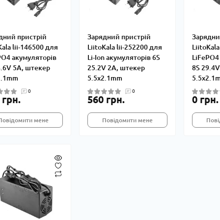
дний пристрій
Зарядний пристрій
Зарядни
Kala lii-146500 для
LiitoKala lii-252200 для
LiitoKala
PO4 акумуляторів
Li-Ion акумуляторів 6S
LiFePO4
4.6V 5A, штекер
25.2V 2A, штекер
8S 29.4V
2.1mm
5.5x2.1mm
5.5x2.1
0
0
 грн.
560 грн.
0 грн.
Повідомити мене
Повідомити мене
Пові