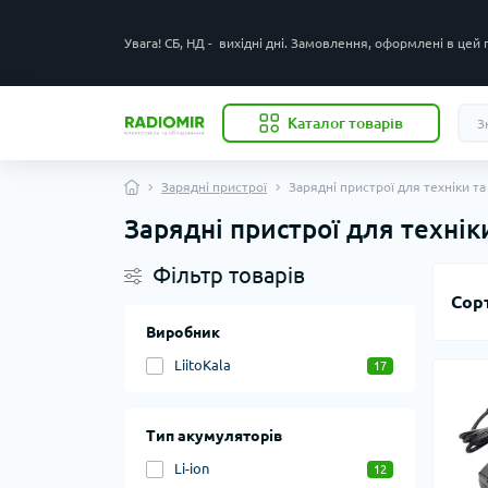
Увага! СБ, НД - вихідні дні. Замовлення, оформлені в цей
Каталог товарів
Зарядні пристрої
Зарядні пристрої для техніки т
Зарядні пристрої для технік
Фільтр товарів
Сор
Виробник
LiitoKala
17
Тип акумуляторів
Li-ion
12