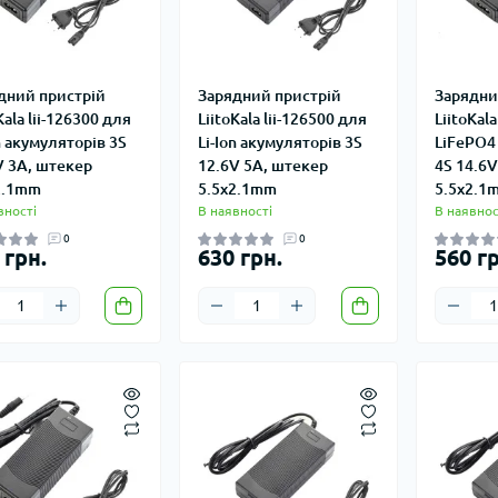
дний пристрій
Зарядний пристрій
Зарядни
Kala lii-126300 для
LiitoKala lii-126500 для
LiitoKala
n акумуляторів 3S
Li-Ion акумуляторів 3S
LiFePO4
V 3A, штекер
12.6V 5A, штекер
4S 14.6V
2.1mm
5.5x2.1mm
5.5x2.1
вності
В наявності
В наявнос
0
0
 грн.
630 грн.
560 гр