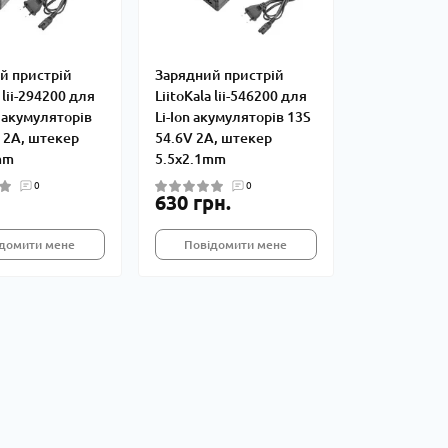
й пристрій
Зарядний пристрій
 lii-294200 для
LiitoKala lii-546200 для
 акумуляторів
Li-Ion акумуляторів 13S
 2A, штекер
54.6V 2A, штекер
mm
5.5x2.1mm
0
0
630 грн.
домити мене
Повідомити мене