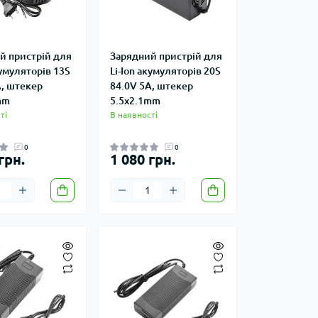
й пристрій для
Зарядний пристрій для
кумуляторів 13S
Li-Ion акумуляторів 20S
A, штекер
84.0V 5A, штекер
mm
5.5x2.1mm
ті
В наявності
0
0
грн.
1 080 грн.