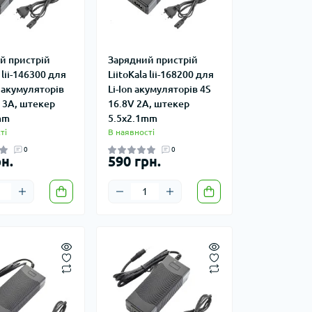
й пристрій
Зарядний пристрій
 lii-146300 для
LiitoKala lii-168200 для
 акумуляторів
Li-Ion акумуляторів 4S
 3A, штекер
16.8V 2A, штекер
mm
5.5x2.1mm
ті
В наявності
0
0
н.
590 грн.