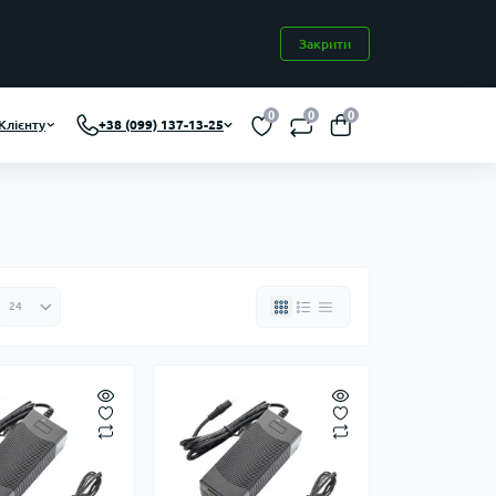
Закрити
0
0
0
Клієнту
+38 (099) 137-13-25