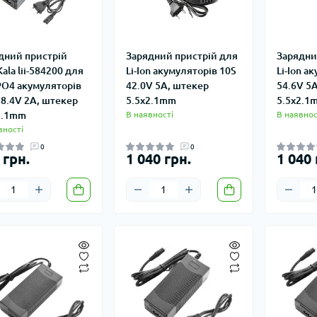
дний пристрій
Зарядний пристрій для
Зарядни
Kala lii-584200 для
Li-Ion акумуляторів 10S
Li-Ion а
PO4 акумуляторів
42.0V 5A, штекер
54.6V 5
58.4V 2A, штекер
5.5x2.1mm
5.5x2.1
2.1mm
В наявності
В наявнос
вності
0
0
 грн.
1 040 грн.
1 040 