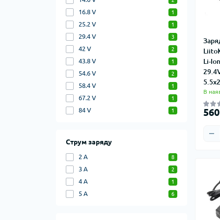
2
16.8 V
1
25.2 V
1
29.4 V
3
Заря
42 V
2
Liito
Li-Io
43.8 V
1
29.4
54.6 V
2
5.5x
58.4 V
1
В ная
67.2 V
1
560
84 V
1
Струм заряду
2 A
8
3 A
2
4 A
1
5 A
6