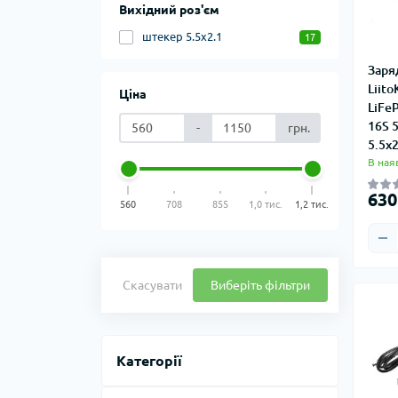
Вихідний роз'єм
штекер 5.5x2.1
17
Заря
Liito
Ціна
LiFe
16S 
-
грн.
5.5x
В ная
630
560
708
855
1,0 тис.
1,2 тис.
Скасувати
Виберіть фільтри
Категорії