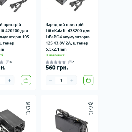
й пристрій
Зарядний пристрій
 lii-420200 для
LiitoKala lii-438200 для
кумуляторів 10S
LiFePO4 акумуляторів
 штекер
12S 43.8V 2A, штекер
mm
5.5x2.1mm
ті
В наявності
0
0
н.
560 грн.