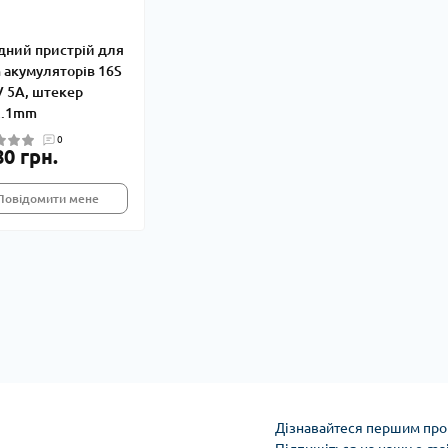
дний пристрій для
n акумуляторів 16S
V 5A, штекер
2.1mm
0
80 грн.
Повідомити мене
Дізнавайтеся першим про 