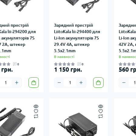
дний пристрій
Зарядний пристрій
Зарядни
Kala lii-294200 для
LiitoKala lii-294400 для
LiitoKala
n акумуляторів 7S
Li-Ion акумуляторів 7S
Li-Ion а
V 2A, штекер
29.4V 4A, штекер
42V 2A,
2.1mm
5.5x2.1mm
5.5x2.1
вності
В наявності
В наявнос
0
0
 грн.
1 150 грн.
560 гр