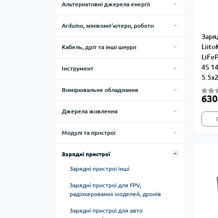
Альтернативні джерела енергії
Інвертори
Arduino, мінікомп'ютери, роботи
Контролери заряду
Заря
Контролери і набори Arduino
Liito
Кабель, дріт та інші шнури
Сонячні панелі
Радіокеровані іграшки
LiFe
Кабельні аксесуари
4S 1
Інструмент
Провід монтажний
5.5x
Викрутки
Вимірювальне обладнання
630
Кліщі для обжиму і зачистки
Автосканери
Джерела живлення
Клейові пістолети
Аксесуари для вимірювальних
Акумулятори та батареї
приладів
Ножі, ножиці, скальпелі
Модулі та пристрої
Блоки живлення відкритого виконання
Анемометри
BMS, балансири, еквалайзери
Пінцети
Зарядні пристрої
Блоки живлення металеві
Вимірники RLC та ESR
Аудіомодулі
Ручний інструмент
перфоровані
Зарядні пристрої інші
Вимірники опору
Перетворювачі напруги
Блоки живлення у пластику
Зарядні пристрої для FPV,
Вимірювачі температури та вологості
радіокерованих моделей, дронів
Таймери
Лабораторні джерела живлення
Газоаналізатори
Зарядні пристрої для авто
Терморегулятори