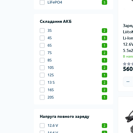
LiFePO4
5
Складання АКБ
Заря
3S
2
Liito
4S
Li-Io
3
12.6
6S
1
5.5x
7S
2
В ная
8S
1
10S
560
2
12S
1
13 S
2
16S
2
20S
1
Напруга повного заряду
12.6 V
2
14.6 V