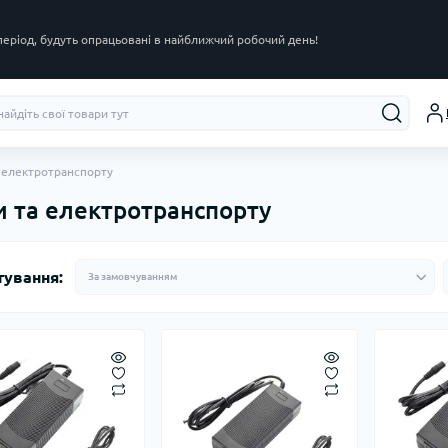
 період, будуть опрацьовані в найближчий робочий день!
а електротранспорту
и та електротранспорту
тування: