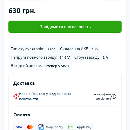
630 грн.
Повідомити про наявність
Тип акумуляторів:
Складання АКБ:
Li-Ion
13S
Напруга повного заряду:
Струм заряду:
54.6 V
2 A
Вихідний роз'єм:
штекер 5.5x2.1
Доставка
Новою Поштою у відділення та
за тарифами
поштомати
перевізника
Оплата
WayForPay
ApplePay