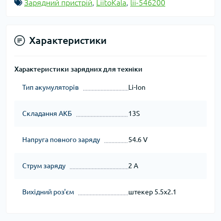
Зарядний пристрій
,
LiitoKala
,
lii-546200
Характеристики
Характеристики зарядних для техніки
Тип акумуляторів
Li-Ion
Складання АКБ
13S
Напруга повного заряду
54.6 V
Струм заряду
2 A
Вихідний роз'єм
штекер 5.5x2.1