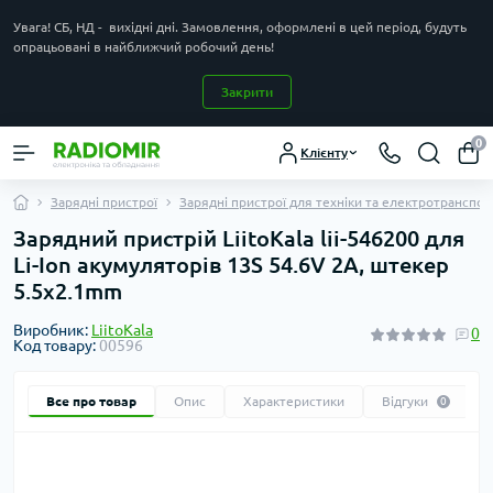
Увага! СБ, НД - вихідні дні. Замовлення, оформлені в цей період, будуть
опрацьовані в найближчий робочий день!
Закрити
0
Клієнту
Зарядні пристрої
Зарядні пристрої для техніки та електротранспор
Зарядний пристрій LiitoKala lii-546200 для
Li-Ion акумуляторів 13S 54.6V 2A, штекер
5.5x2.1mm
Виробник:
LiitoKala
0
Код товару:
00596
Все про товар
Опис
Характеристики
Відгуки
0