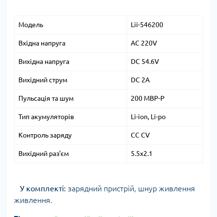
Модель
Lii-546200
Вхідна напруга
AC 220V
Вихідна напруга
DC 54.6V
Вихідний струм
DC 2A
Пульсація та шум
200 MBP-P
Тип акумуляторів
Li-ion, Li-po
Контроль заряду
CC CV
Вихідний раз'єм
5.5x2.1
У комплекті:
зарядний пристрій, шнур живлення
живлення.