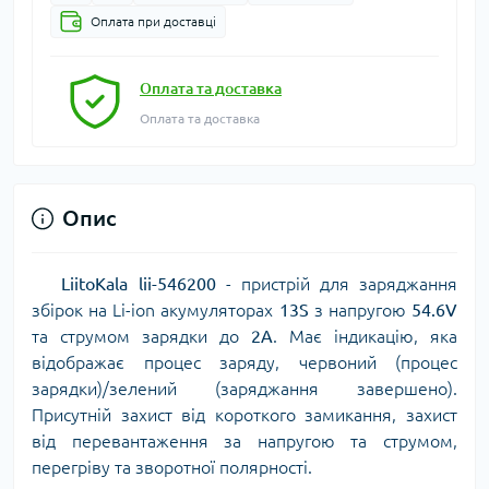
Оплата при доставці
Оплата та доставка
Оплата та доставка
Опис
LiitoKala lii-546200
- пристрій для заряджання
збірок на Li-ion акумуляторах
13S
з напругою
54.6V
та струмом зарядки до
2A
. Має індикацію, яка
відображає процес заряду, червоний (процес
зарядки)/зелений (заряджання завершено).
Присутній захист від короткого замикання, захист
від перевантаження за напругою та струмом,
перегріву та зворотної полярності.