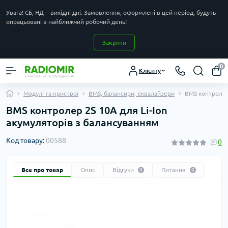
Увага! СБ, НД - вихідні дні. Замовлення, оформлені в цей період, будуть
опрацьовані в найближчий робочий день!
Закрити
0
Клієнту
Модулі та пристрої
BMS, балансири, еквалайзери
BMS контролер
BMS контролер 2S 10A для Li-Ion
акумуляторів з балансуванням
Код товару:
00588
0
Все про товар
Опис
Відгуки
Питання
0
0