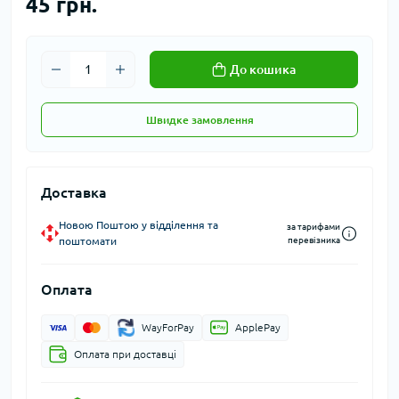
45 грн.
До кошика
Швидке замовлення
Доставка
Новою Поштою у відділення та
за тарифами
поштомати
перевізника
Оплата
WayForPay
ApplePay
Оплата при доставці