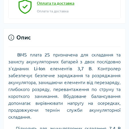
Оплата та доставка
Оплата та доставка
Опис
BMS
плата
2S
призначена для складання та
захисту акумуляторних батарей з двох послідовно
з'єднаних
Li-Ion
елементів
3,7 В
. Контролер
забезпечує безпечне заряджання та розряджання
акумулятора, захищаючи елементи від перезаряду,
глибокого розряду, перевантаження по струму та
короткого замикання. Вбудоване балансування
допомагає вирівнювати напругу на осередках,
продовжуючи термін служби акумуляторної
складання.
Підходить для акумуляторних складання
7,4 В