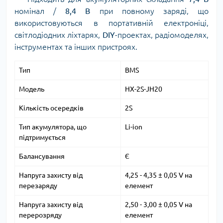
номінал /
8,4 В
при повному заряді, що
використовуються в портативній електроніці,
світлодіодних ліхтарях,
DIY
-проектах, радіомоделях,
інструментах та інших пристроях.
Тип
BMS
Модель
HX-2S-JH20
Кількість осередків
2S
Тип акумулятора, що
Li-ion
підтримується
Балансування
Є
Напруга захисту від
4,25 - 4,35 ± 0,05 V на
перезаряду
елемент
Напруга захисту від
2,50 - 3,00 ± 0,05 V на
перерозряду
елемент