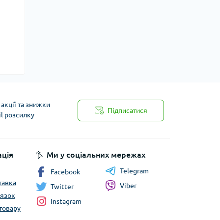
акції та знижки
Підписатися
il розсилку
ція
Ми у соціальних мережах
Telegram
Facebook
тавка
Viber
Twitter
’язок
Instagram
товару