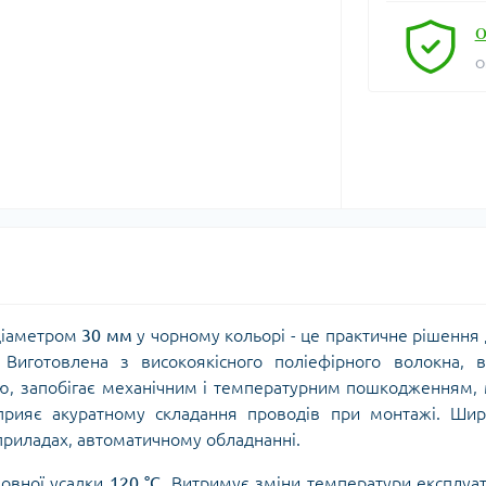
О
О
діаметром
30 мм
у чорному кольорі - це практичне рішення
. Виготовлена з високоякісного поліефірного волокна, 
ю, запобігає механічним і температурним пошкодженням,
сприяє акуратному складання проводів при монтажі. Ши
приладах, автоматичному обладнанні.
повної усадки
120 °C
. Витримує зміни температури експлуат