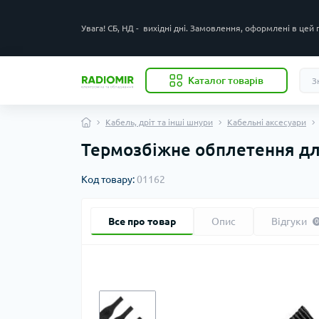
Увага! СБ, НД - вихідні дні. Замовлення, оформлені в цей
Каталог товарів
Кабель, дріт та інші шнури
Кабельні аксесуари
Термозбіжне обплетення дл
Код товару:
01162
Все про товар
Опис
Відгуки
0