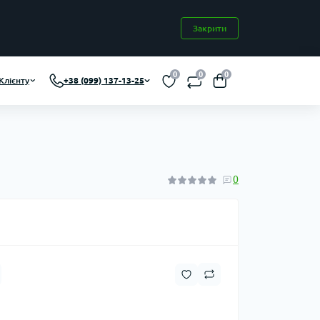
Закрити
0
0
0
Клієнту
+38 (099) 137-13-25
0