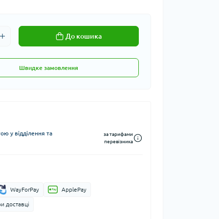
До кошика
Швидке замовлення
ю у відділення та
за тарифами
перевізника
WayForPay
ApplePay
и доставці