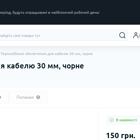
 період, будуть опрацьовані в найближчий робочий день!
Термозбіжне обплетення для кабелю 30 мм, чорне
я кабелю 30 мм, чорне
Питання
0
В наявності
150 грн.