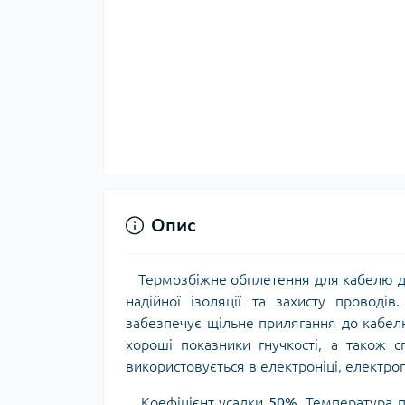
Опис
Термозбіжне обплетення для кабелю 
надійної ізоляції та захисту проводів
забезпечує щільне прилягання до кабел
хороші показники гнучкості, а також 
використовується в електроніці, електро
Коефіцієнт усадки
50%
. Температура 