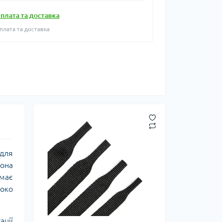
плата та доставка
плата та доставка
 для
вона
 має
роко
ації