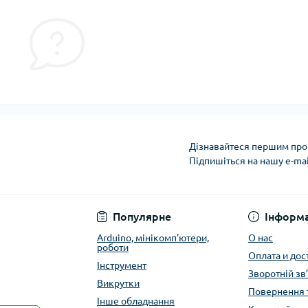
Дізнавайтеся першим про 
Підпишіться на нашу e-ma
Публичная оферта
Популярне
Інформа
Arduino, мінікомп'ютери,
О нас
роботи
Оплата и дос
Інструмент
Зворотній зв
Викрутки
Повернення 
Інше обладнання