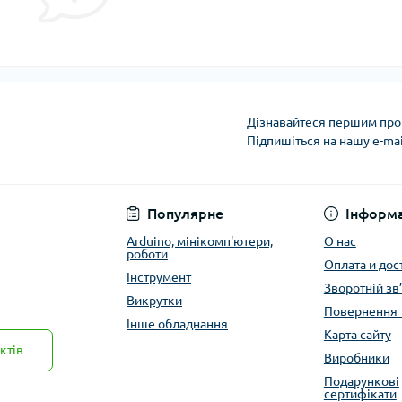
Дізнавайтеся першим про 
Підпишіться на нашу e-ma
Публичная оферта
Популярне
Інформа
Arduino, мінікомп'ютери,
О нас
роботи
Оплата и дос
Інструмент
Зворотній зв
Викрутки
Повернення 
Інше обладнання
Карта сайту
ктів
Виробники
Подарункові
сертифікати