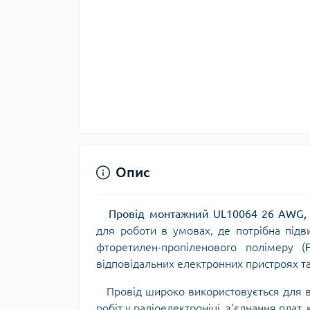
Опис
Провід монтажний UL10064 26 AWG,
для роботи в умовах, де потрібна підвищ
фторетилен-пропіленового полімеру (
відповідальних електронних пристроях т
Провід широко використовується для в
робіт у радіоелектроніці, з'єднання плат