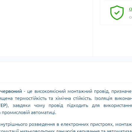
О
О
 червоний
- це високоякісний монтажний провід, признач
ена термостійкість та хімічна стійкість. Ізоляція викона
FEP
), завдяки чому провід підходить для використанн
а промисловій автоматиці.
нутрішнього розведення в електронних пристроях, монта
, комутації низьковольтних ланцюгів керування та автоматизац