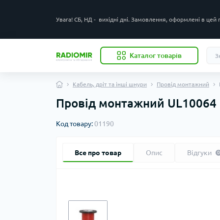
Увага! СБ, НД - вихідні дні. Замовлення, оформлені в цей
Каталог товарів
Кабель, дріт та інші шнури
Провід монтажний
Провід монтажний UL10064 
Код товару:
01190
Все про товар
Опис
Відгуки
0