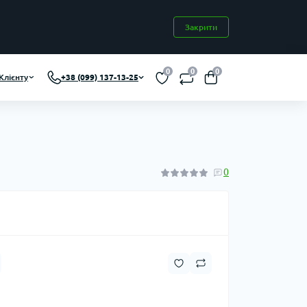
Закрити
0
0
0
Клієнту
+38 (099) 137-13-25
0