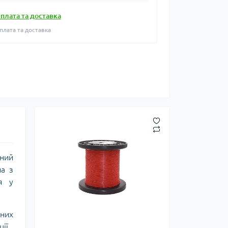
плата та доставка
плата та доставка
ений
на з
я у
жних
ії.