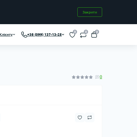
Закрити
0
0
0
Клієнту
+38 (099) 137-13-25
0