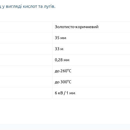
 вигляді кислот та лугів.
Золотисто-коричневий
35 мм
33 м
0,28 мм
до 260°C
до 300°C
6 кВ / 1 мм