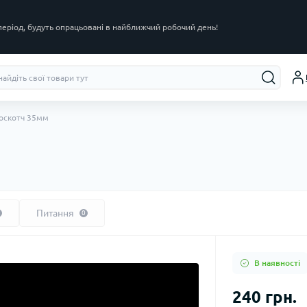
 період, будуть опрацьовані в найближчий робочий день!
оскотч 35мм
Питання
0
В наявності
240 грн.