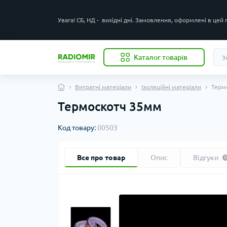
Увага! СБ, НД - вихідні дні. Замовлення, оформлені в цей
Каталог товарів
Витратні матеріали
Ізоляційні матеріали
Терм
Термоскотч 35мм
Код товару:
00503
Все про товар
Опис
Відгуки
0