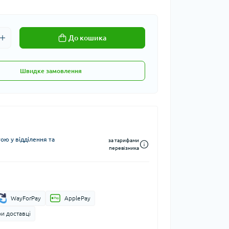
До кошика
Швидке замовлення
ю у відділення та
за тарифами
перевізника
WayForPay
ApplePay
и доставці