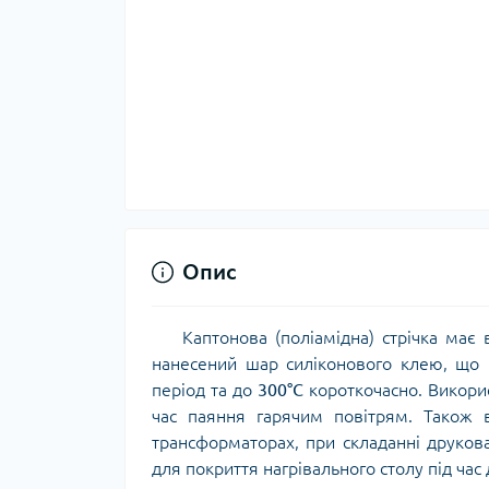
Опис
Каптонова (поліамідна) стрічка має вис
нанесений шар силіконового клею, що 
період та до
300°C
короткочасно. Викорис
час паяння гарячим повітрям. Також в
трансформаторах, при складанні друков
для покриття нагрівального столу під час