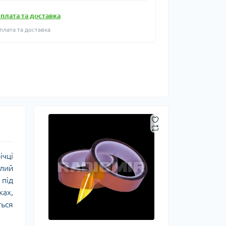
плата та доставка
плата та доставка
ічці
лий
 під
ках,
ться