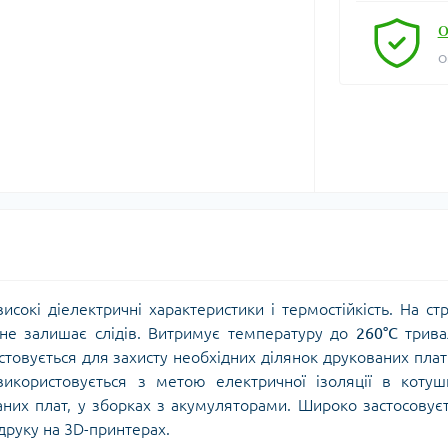
О
О
окі діелектричні характеристики і термостійкість. На стр
не залишає слідів. Витримує температуру до
260°C
трива
товується для захисту необхідних ділянок друкованих плат
икористовується з метою електричної ізоляції в котуш
аних плат, у зборках з акумуляторами. Широко застосовує
 друку на 3D-принтерах.