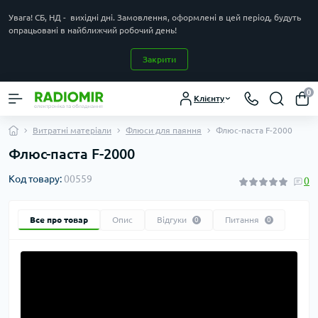
Увага! СБ, НД - вихідні дні. Замовлення, оформлені в цей період, будуть
опрацьовані в найближчий робочий день!
Закрити
0
Клієнту
Витратні матеріали
Флюси для паяння
Флюс-паста F-2000
Флюс-паста F-2000
Код товару:
00559
0
Все про товар
Опис
Відгуки
Питання
0
0