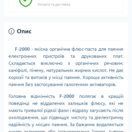
Оплата та доставка
Опис
F-2000
- якісна органічна флюс-паста для паяння
електронних пристроїв та друкованих плат.
Складається виключно з органічних речовин:
каніфолі, пінену, натуральних жирних кислот. Не дає
корозії та витоків у місці паяння. Хороша активність
паяння без застосування галогенних активаторів.
Головна відмінність
F-2000
полягає в кращій
поведінці не віддалених залишків флюсу, які не
мають тривалої рідкої фази і відразу загусають після
охолодження, що підвищує чистоту та діелектричну
надійність у місцях паяння. За бажання видаляється
сухою тканиною або розчинниками (спирт, ацетон