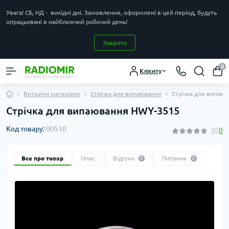
Увага! СБ, НД - вихідні дні. Замовлення, оформлені в цей період, будуть
опрацьовані в найближчий робочий день!
Закрити
0
Клієнту
Витратні матеріали
Стрічка для випаювання
Стрічка для випаю
Стрічка для випаювання HWY-3515
Код товару:
00510
0
Все про товар
Опис
Відгуки
Питання
0
0