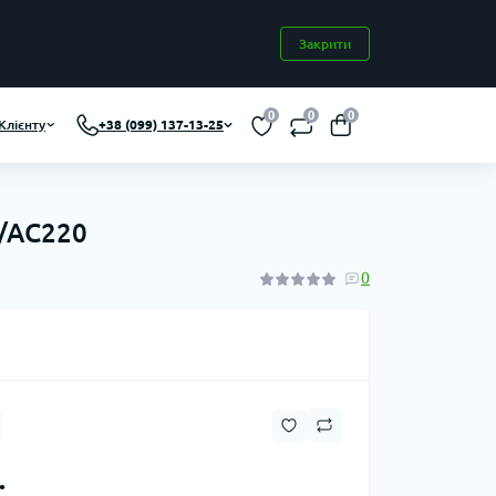
Закрити
0
0
0
Клієнту
+38 (099) 137-13-25
0/AC220
0
.