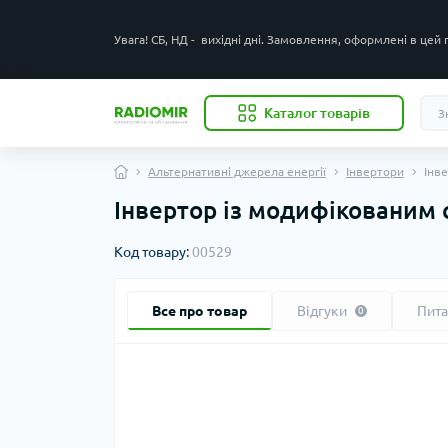
Увага! СБ, НД - вихідні дні. Замовлення, оформлені в цей
Каталог товарів
Альтернативні джерела енергії
Інвертори
Інв
Інвертор із модифікованим
Код товару:
00529
Все про товар
Відгуки
Пит
0