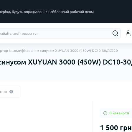
 період, будуть опрацьовані в найближчий робочий день!
ертор із модифікованим синусом XUYUAN 3000 (450W) DC10-30/AC220
 синусом XUYUAN 3000 (450W) DC10-3
ання
0
В наявності
1 500 грн