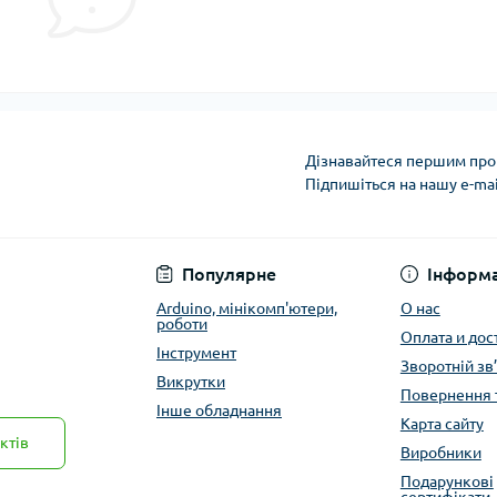
Дізнавайтеся першим про 
Підпишіться на нашу e-ma
Публичная оферта
Популярне
Інформа
Arduino, мінікомп'ютери,
О нас
роботи
Оплата и дос
Інструмент
Зворотній зв
Викрутки
Повернення 
Інше обладнання
Карта сайту
ктів
Виробники
Подарункові