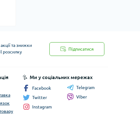
акції та знижки
Підписатися
il розсилку
ція
Ми у соціальних мережах
Telegram
Facebook
тавка
Viber
Twitter
’язок
Instagram
товару