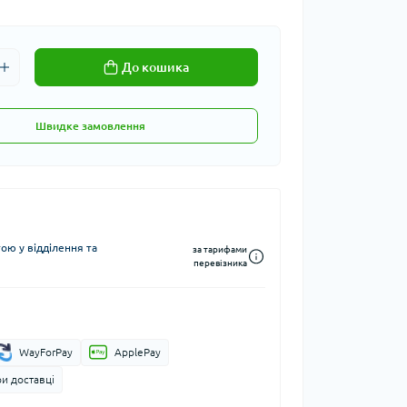
До кошика
Швидке замовлення
ю у відділення та
за тарифами
перевізника
WayForPay
ApplePay
и доставці