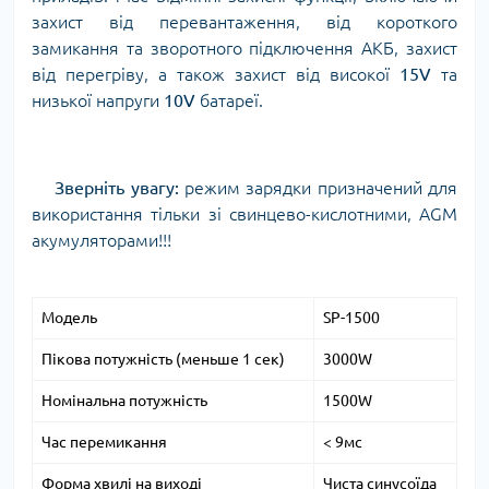
захист від перевантаження, від короткого
замикання та зворотного підключення АКБ, захист
від перегріву, а також захист від високої
15V
та
низької напруги
10V
батареї.
Зверніть увагу:
режим зарядки призначений для
використання тільки зі свинцево-кислотними, AGM
акумуляторами!!!
Модель
SP-1500
Пікова потужність (меньше 1 сек)
3000W
Номінальна потужність
1500W
Час перемикання
< 9мс
Форма хвилі на виході
Чиста синусоїда