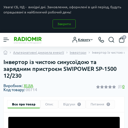
Увага! СБ, НД - вихідні дні. Замовлення, оформлені в цей період, будуть
опрацьовані в найближчий робочий день!
Закрити
0
Клієнту
Альтернативні джерела енергії
Інвертори
Інвертор із чистою с
Інвертор із чистою синусоїдою та
зарядним пристроєм SWIPOWER SP-1500
12/230
Виробник:
XIJIA
0
Код товару:
00714
Все про товар
Опис
Відгуки
Питання
0
0