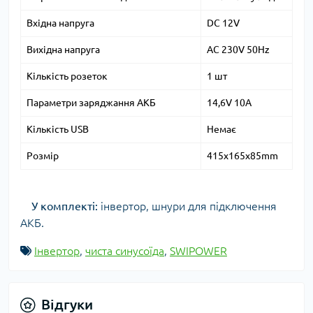
Вхідна напруга
DC 12V
Вихідна напруга
AC 230V 50Hz
Кількість розеток
1 шт
Параметри заряджання АКБ
14,6V 10A
Кількість USB
Немає
Розмір
415x165x85mm
У комплекті:
інвертор, шнури для підключення
АКБ.
Інвертор
,
чиста синусоїда
,
SWIPOWER
Відгуки