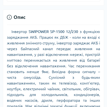
Опис
Інвертор
SWIPOWER SP-1500 12/230
з функцією
заряджання АКБ. Працює як ДБЖ - коли на вході є
живлення змінного струму, інвертор заряджає АКБ і
через байпасний канал передає живлення на
навантаження, у разі відключення мережі, пристрій
миттєво перемикається на живлення від батареї
без відключення навантаження. Час перемикання
становить менше
9мс
. Вихідна форма сигналу –
чиста синусоїда. Сумісний з будь-яким
навантаженням, таким як телевізор, комп'ютер,
ноутбук, електричний чайник, світильник, обігрівач,
підходить для холодильників, кондиціонерів,
водяних насосів, дриля, перфоратора та інших
приладів. Має відмінні захисні функції, включаючи