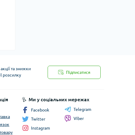
акції та знижки
Підписатися
il розсилку
ція
Ми у соціальних мережах
Telegram
Facebook
тавка
Viber
Twitter
’язок
Instagram
товару