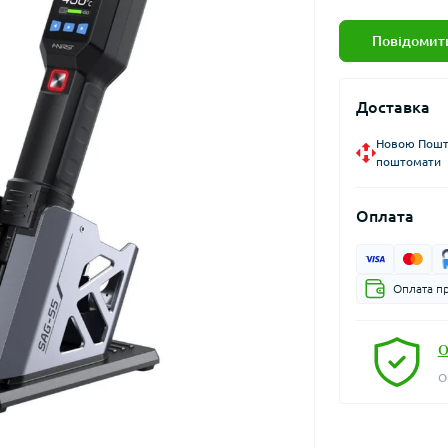
Повідомити
Доставка
Новою Пошто
поштомати
Оплата
Оплата пр
О
О