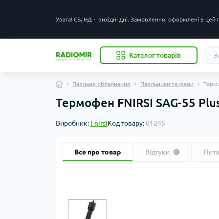
Увага! СБ, НД - вихідні дні. Замовлення, оформлені в цей
Каталог товарів
Паяльне обладнання
Паяльники та фени
Термо
Термофен FNIRSI SAG-55 Plu
Виробник:
Fnirsi
Код товару:
01245
Все про товар
Відгуки
Пит
0