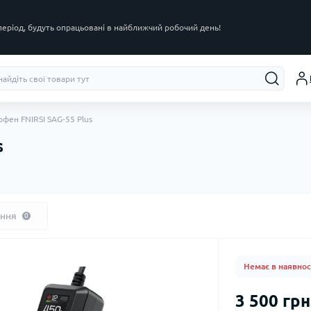
 період, будуть опрацьовані в найближчий робочий день!
фен FNIRSI SAG-55 Plus
s
ання
0
Немає в наявнос
3 500 грн