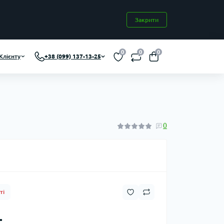
Закрити
0
0
0
Клієнту
+38 (099) 137-13-25
0
ті
.