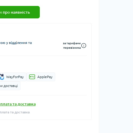
 про наявність
ю у відділення та
за тарифами
перевізника
WayForPay
ApplePay
и доставці
плата та доставка
плата та доставка