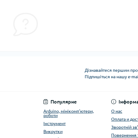
Дізнавайтеся першим про 
Підпишіться на нашу e-ma
Публичная оферта
Популярне
Інформа
Arduino, мінікомп'ютери,
О нас
роботи
Оплата и дос
Інструмент
Зворотній зв
Викрутки
Повернення 