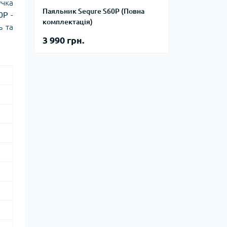
учка
Паяльник Sequre S60P (Повна
0P
-
комплектація)
ь та
3 990 грн.