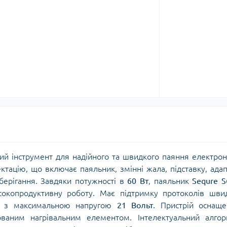
ий інструмент для надійного та швидкого паяння електро
тацію, що включає паяльник, змінні жала, підставку, ада
берігання. Завдяки потужності в
60 Вт
, паяльник
Sequre 
сокопродуктивну роботу. Має підтримку протоколів шви
з максимальною напругою
21 Вольт
. Пристрій оснащ
аним нагрівальним елементом. Інтелектуальний алгор