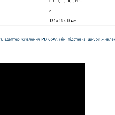
PD，QC，DC，PPS
є
124 х 13 х 15 мм
шт, адаптер живлення
PD 65W
, міні підставка, шнури живле