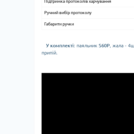
Підтримка протоколів харчування
Ручний вибір протоколу
Габарити ручки
У комплекті:
паяльник
S60P
, жала - 4
припій.