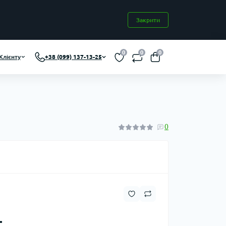
Закрити
0
0
0
Клієнту
+38 (099) 137-13-25
0
.