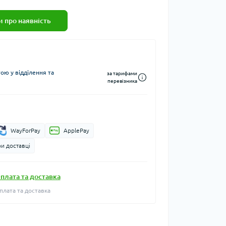
 про наявність
ю у відділення та
за тарифами
перевізника
WayForPay
ApplePay
и доставці
плата та доставка
плата та доставка