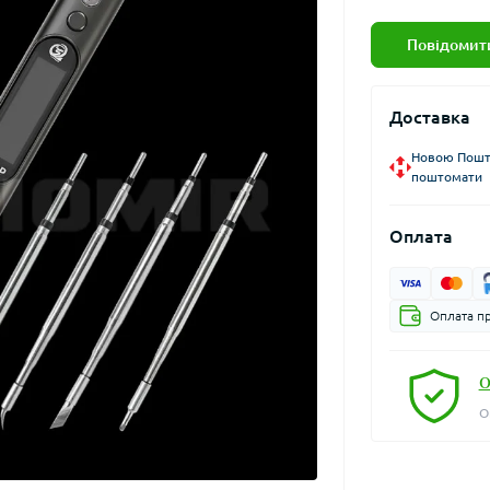
Повідомити
Доставка
Новою Пошто
поштомати
Оплата
Оплата пр
О
О