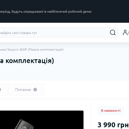
 період, будуть опрацьовані в найближчий робочий день!
ник Sequre S60P (Повна комплектація)
а комплектація)
Питання
0
В наявності
3 990 грн