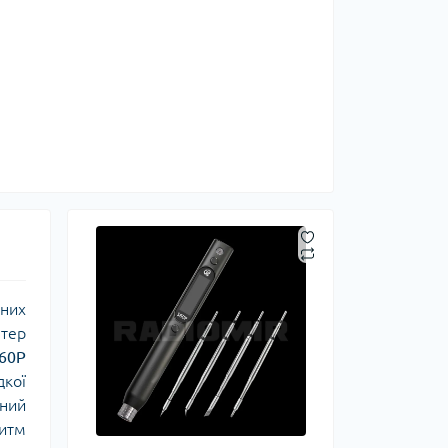
нних
птер
S60P
дкої
ений
итм