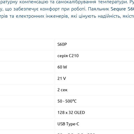
ратурну компенсацію та самокалібрування температури. Р
лу, що забезпечує комфорт при роботі. Паяльник
Sequre S6
ів та електронних інженерів, які цінують надійність, якіст
S60P
серія C210
60 W
21 V
2 сек
50 - 500℃
128 х 32 OLED
USB Type-C