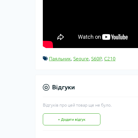
Паяльник
,
Sequre
,
S60P
,
C210
Відгуки
Відгуків про цей товар ще не було.
+ Додати відгук