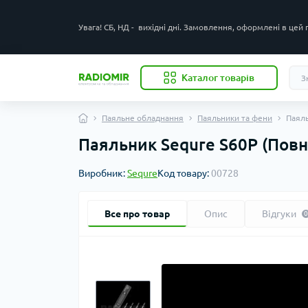
Увага! СБ, НД - вихідні дні. Замовлення, оформлені в цей
Каталог товарів
Паяльне обладнання
Паяльники та фени
Паяль
Паяльник Sequre S60P (Повн
Виробник:
Sequre
Код товару:
00728
Все про товар
Опис
Відгуки
0