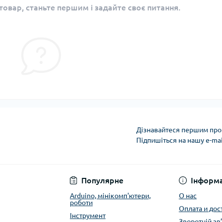
овар, станьте першим і задайте своє питання.
Дізнавайтеся першим про 
Підпишіться на нашу e-ma
Публичная оферта
Популярне
Інформа
Arduino, мінікомп'ютери,
О нас
роботи
Оплата и дос
Інструмент
Зворотній зв