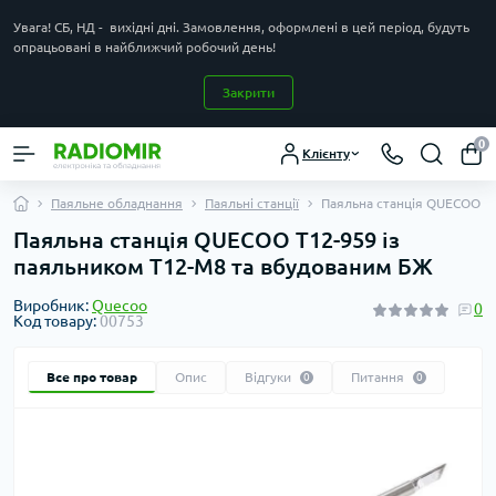
Увага! СБ, НД - вихідні дні. Замовлення, оформлені в цей період, будуть
опрацьовані в найближчий робочий день!
Закрити
0
Клієнту
Паяльне обладнання
Паяльні станції
Паяльна станція QUECOO T
Паяльна станція QUECOO T12-959 із
паяльником T12-M8 та вбудованим БЖ
Виробник:
Quecoo
0
Код товару:
00753
Все про товар
Опис
Відгуки
Питання
0
0