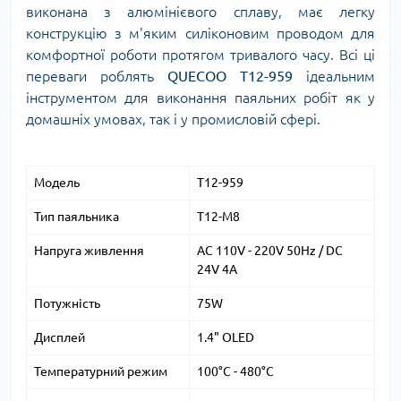
виконана з алюмінієвого сплаву, має легку
конструкцію з м'яким силіконовим проводом для
комфортної роботи протягом тривалого часу. Всі ці
переваги роблять
QUECOO T12-959
ідеальним
інструментом для виконання паяльних робіт як у
домашніх умовах, так і у промисловій сфері.
Модель
T12-959
Тип паяльника
T12-M8
Напруга живлення
AC 110V - 220V 50Hz / DC
24V 4A
Потужність
75W
Дисплей
1.4" OLED
Температурний режим
100°C - 480°C