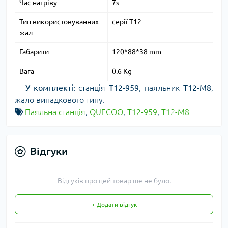
Час нагріву
7s
Тип використовуванних
серії T12
жал
Габарити
120*88*38 mm
Вага
0.6 Kg
У комплекті:
станція
T12-959
, паяльник
T12-M8
,
жало випадкового типу.
Паяльна станція
,
QUECOO
,
T12-959
,
T12-M8
Відгуки
Відгуків про цей товар ще не було.
+ Додати відгук