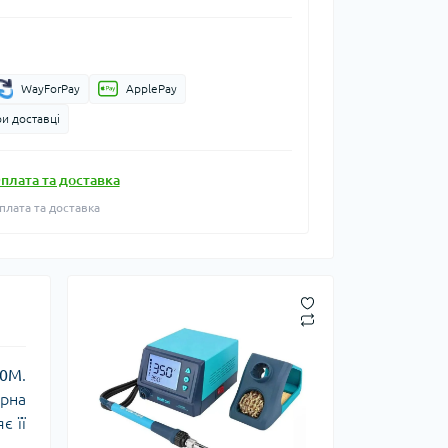
WayForPay
ApplePay
и доставці
плата та доставка
плата та доставка
00M
.
трна
є її