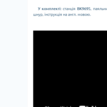
У комплекті:
станція
BK969S
, паяльн
шнур, інструкція на англ. мовою.