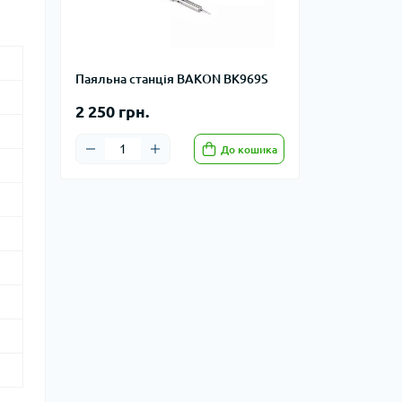
Паяльна станція BAKON BK969S
2 250 грн.
До кошика