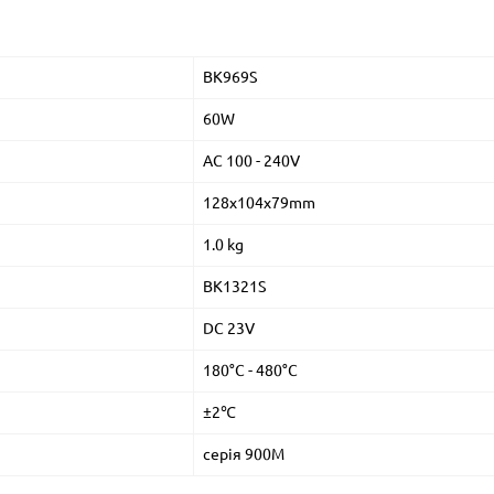
BK969S
60W
AC 100 - 240V
128x104x79mm
1.0 kg
BK1321S
DC 23V
180°C - 480°C
±2℃
серія 900M