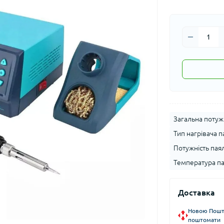
Загальна потужн
Тип нагрівача п
Потужність пая
Температура па
Доставка
Новою Пошто
поштомати