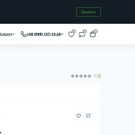
Закрити
0
0
0
Клієнту
+38 (099) 137-13-25
0
.