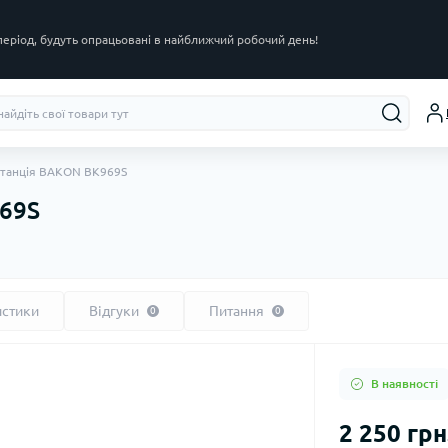
 період, будуть опрацьовані в найближчий робочий день!
станція BAKON BK969S
69S
истики
Відгуки
Питання
0
0
В наявності
2 250 грн