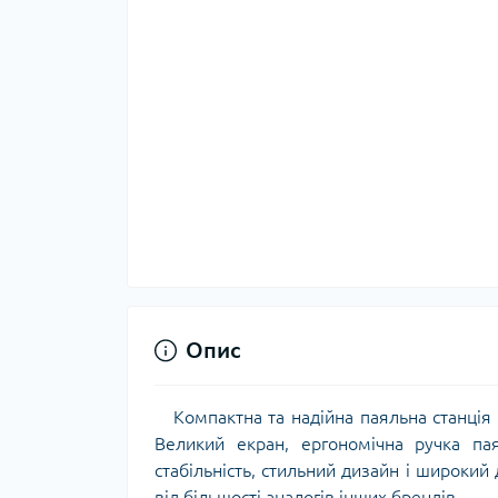
Опис
Компактна та надійна паяльна станція
Великий екран, ергономічна ручка па
стабільність, стильний дизайн і широки
від більшості аналогів інших брендів.