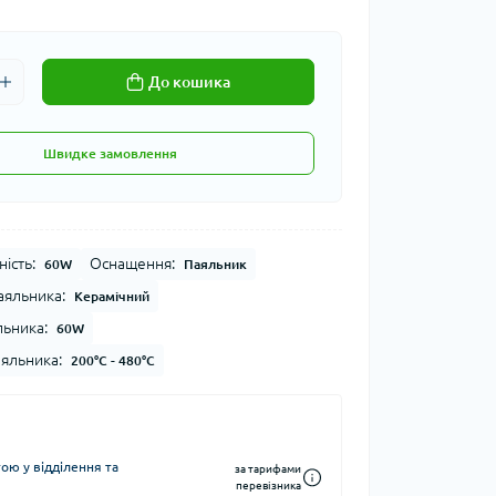
До кошика
Швидке замовлення
ість:
Оснащення:
60W
Паяльник
аяльника:
Керамічний
льника:
60W
яльника:
200°C - 480°C
ю у відділення та
за тарифами
перевізника