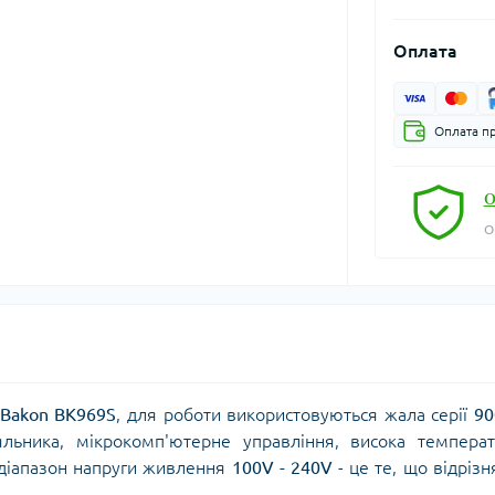
Оплата
Оплата пр
О
О
Bakon BK969S
, для роботи використовуються жала серії
9
яльника, мікрокомп'ютерне управління, висока темпера
й діапазон напруги живлення
100V - 240V
- це те, що відрізня