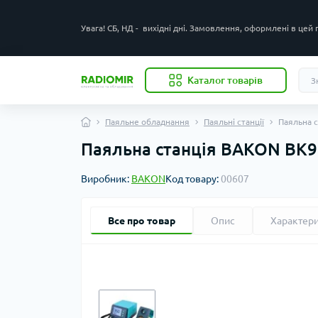
Увага! СБ, НД - вихідні дні. Замовлення, оформлені в цей
Каталог товарів
Паяльне обладнання
Паяльні станції
Паяльна 
Паяльна станція BAKON BK9
Виробник:
BAKON
Код товару:
00607
Все про товар
Опис
Характер