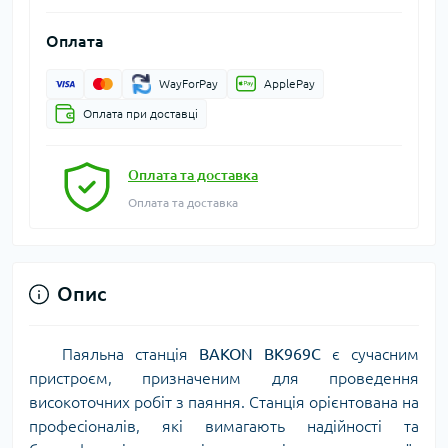
Оплата
WayForPay
ApplePay
Оплата при доставці
Оплата та доставка
Оплата та доставка
Опис
Паяльна станція
BAKON BK969C
є сучасним
пристроєм, призначеним для проведення
високоточних робіт з паяння. Станція орієнтована на
професіоналів, які вимагають надійності та