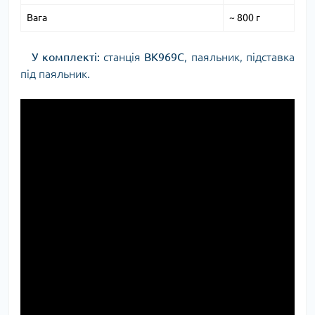
Вага
~ 800 г
У комплекті:
станція
BK969C
, паяльник, підставка
під паяльник.