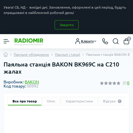
Увага! СБ, НД - вихідні дні. Замовлення, оформлені в цей період, будуть
опрацьовані в найближчий робочий день!
Закрити
0
Клієнту
Паяльне обладнання
Паяльні станції
Паяльна станція BAKON BK
Паяльна станція BAKON BK969C на C210
жалах
Виробник:
BAKON
0
Код товару:
00992
Все про товар
Опис
Характеристики
Відгуки
0