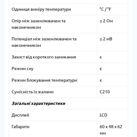
Одиниця виміру температури
°C / °F
Опір між заземлювачем та
≤ 2 Ом
наконечником
Потенціал між заземлювачем та
≤ 2 мВ
наконечником
Захист від короткого замикання
є
Режим сну
є
Режим блокування температури
є
Сумісність із жалами
C210
Загальні характеристики
Дисплей
LCD
Габарити
60 х 48 х 62
мм