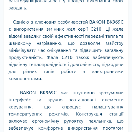
багатофункціональності у процесі виконання своїх
завдань.
Однією з ключових особливостей
BAKON BK969C
є використання змінних жал серії
C210
. Ці жала
відомі завдяки своїй ефективності передачі тепла та
швидкому нагріванню, що дозволяє майстру
мінімізувати час очікування та підвищити загальну
продуктивність. Жала
C210
також забезпечують
відмінну теплопровідність і довговічність, підходячи
для різних типів роботи з електронними
компонентами.
BAKON BK969C
має інтуїтивно зрозумілий
інтерфейс та зручно розташовані елементи
керування, що спрощує налаштування
температурних режимів. Конструкція станції
включає ергономічну рукоятку паяльника, що
забезпечує комфортне використання протягом