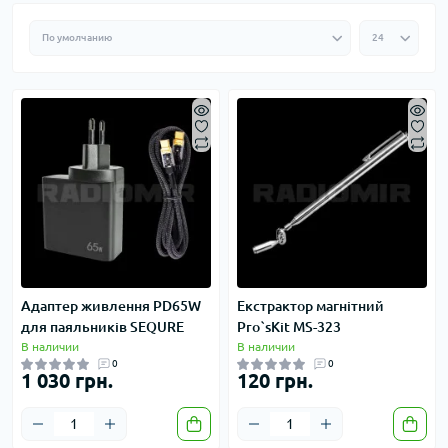
Адаптер живлення PD65W
Екстрактор магнітний
для паяльників SEQURE
Pro`sKit MS-323
В наличии
В наличии
0
0
1 030 грн.
120 грн.