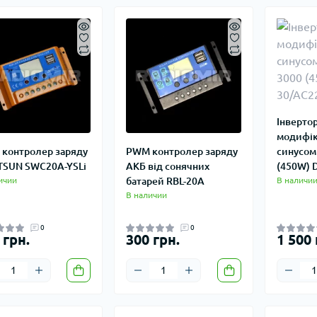
Інвертор
модифі
синусом
контролер заряду
PWM контролер заряду
(450W) 
SUN SWC20A-YSLi
АКБ від сонячних
В наличи
ичии
батарей RBL-20A
В наличии
0
0
 грн.
300 грн.
1 500 