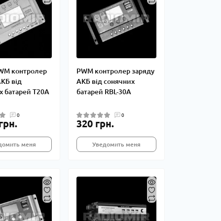
WM контролер
PWM контролер заряду
АКБ від
АКБ від сонячних
х батарей T20A
батарей RBL-30A
0
0
грн.
320 грн.
домить меня
Уведомить меня