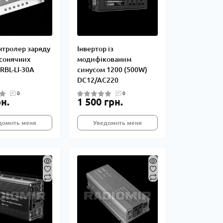
тролер заряду
Інвертор із
 сонячних
модифікованим
RBL-LI-30A
синусом 1200 (500W)
DC12/AC220
0
0
н.
1 500 грн.
домить меня
Уведомить меня