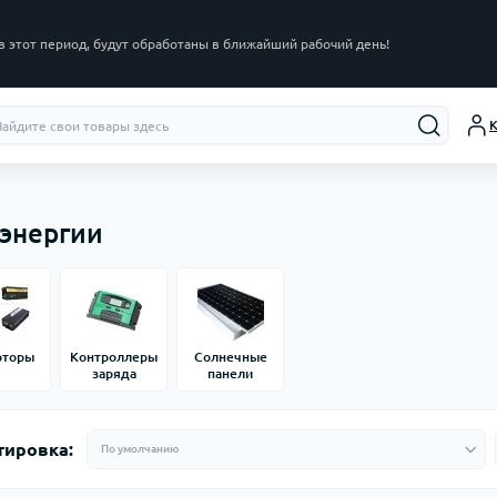
в этот период, будут обработаны в ближайший рабочий день!
К
энергии
рторы
Контроллеры
Солнечные
заряда
панели
тировка: