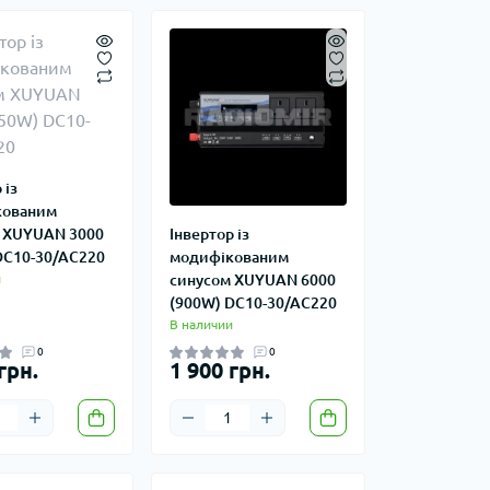
 із
кованим
 XUYUAN 3000
Інвертор із
DC10-30/AC220
модифікованим
и
синусом XUYUAN 6000
(900W) DC10-30/AC220
В наличии
0
0
грн.
1 900 грн.