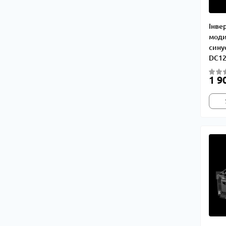
Інвер
моди
сину
DC12
1 9