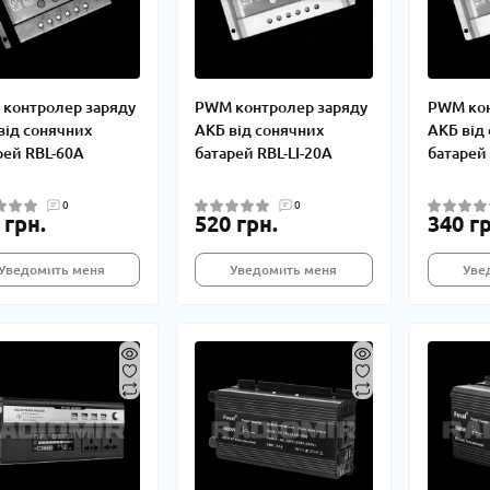
контролер заряду
PWM контролер заряду
PWM кон
від сонячних
АКБ від сонячних
АКБ від
рей RBL-60A
батарей RBL-LI-20A
батарей 
0
0
 грн.
520 грн.
340 гр
Уведомить меня
Уведомить меня
Уве