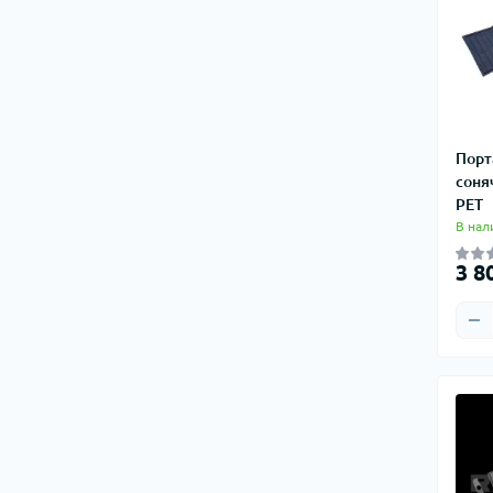
Электронные нагрузки
Порт
соня
PET
В нал
3 8