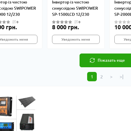
ртор із чистою
Інвертор із чистою
Інвертор
соїдою SWIPOWER
синусоїдою SWIPOWER
синусо
000 12/230
SP-1500LCD 12/230
SP-2000
0
0
00 грн.
8 000 грн.
10 000
Уведомить меня
Уведомить меня
Уве
Показать еще
1
2
>
>|