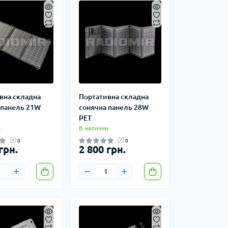
вна складна
Портативна складна
 панель 21W
сонячна панель 28W
PET
и
В наличии
0
0
грн.
2 800 грн.