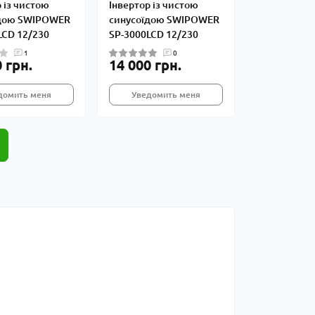
 із чистою
Інвертор із чистою
їдою SWIPOWER
синусоїдою SWIPOWER
LCD 12/230
SP-3000LCD 12/230
1
0
 грн.
14 000 грн.
домить меня
Уведомить меня