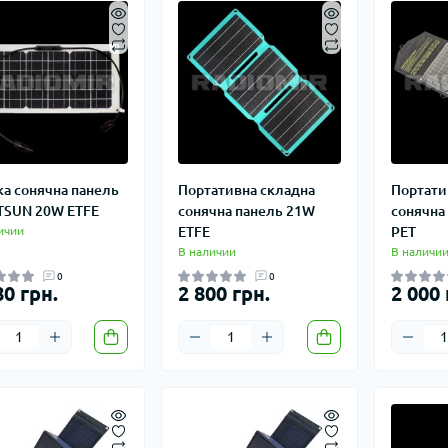
ка сонячна панель
Портативна складна
Портати
SUN 20W ETFE
сонячна панель 21W
сонячна
ичии
ETFE
PET
В наличии
В наличи
0
0
80 грн.
2 800 грн.
2 000 