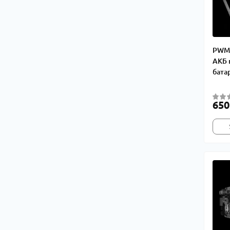
PWM 
АКБ 
бата
650