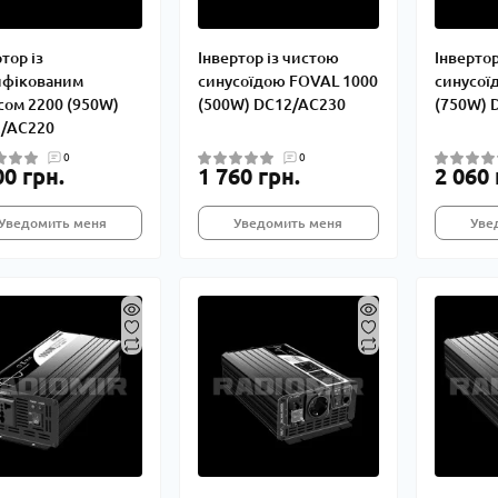
тор із
Інвертор із чистою
Інвертор
фікованим
синусоїдою FOVAL 1000
синусої
сом 2200 (950W)
(500W) DC12/AC230
(750W) 
/AC220
0
0
00 грн.
1 760 грн.
2 060 
Уведомить меня
Уведомить меня
Уве