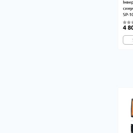
Інве
сину
SP-1
4 8