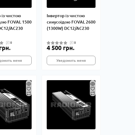
 із чистою
Інвертор із чистою
дою FOVAL 1500
синусоїдою FOVAL 2600
DC12/AC230
(1300W) DC12/AC230
0
0
грн.
4 500 грн.
домить меня
Уведомить меня