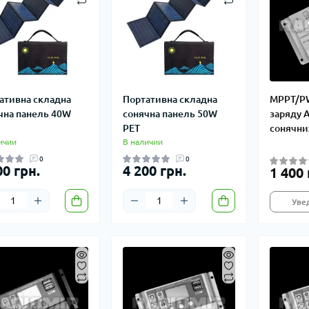
ативна складна
Портативна складна
MPPT/P
чна панель 40W
сонячна панель 50W
заряду 
PET
сонячни
ичии
В наличии
0
0
00 грн.
4 200 грн.
1 400 
Уве