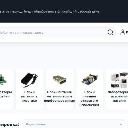
в этот период, будут обработаны в ближайший рабочий день!
К
ляторы
Блоки
Блоки питания
Блоки
Лабораторн
арейки
питания в
металлические
питания
источник
пластике
перфорированные
открытого
питания
исполнения
тировка: