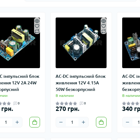
C імпульсний блок
AC-DC імпульсний блок
AC-DC і
ення 12V 2A 24W
живлення 12V 4.15A
живленн
орпусний
50W безкорпусний
безкорп
ичии
В наличии
В наличи
0
0
 грн.
270 грн.
340 гр