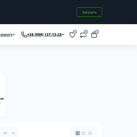
Закрыть
0
0
0
лиенту
+38 (099) 137-13-25
ые
и