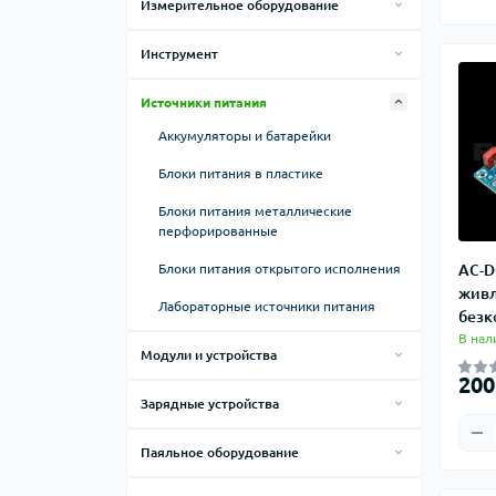
Измерительное оборудование
Провод монтажный
Автосканеры
Инструмент
Аксессуары для измерительных
Клеевые пистолеты
приборов
Источники питания
Клещи для обжима и зачистки
Анемометры
Аккумуляторы и батарейки
Ножи, ножницы, скальпели
Газоанализаторы
Блоки питания в пластике
Отвертки
Генераторы сигналов
Блоки питания металлические
перфорированные
Пинцеты
Дозиметры
Блоки питания открытого исполнения
AC-D
Ручной инструмент
Измерители RLC и ESR
живл
Лабораторные источники питания
безк
Измерители сопротивления
В нал
Модули и устройства
Измерители температуры и
влажности
200
BMS, балансиры, эквалайзеры
Зарядные устройства
Кабель-тестеры
Аудиомодули
Зарядные устройства для FPV,
Логические анализаторы
Паяльное оборудование
радиоуправляемых моделей, дронов
Преобразователи напряжения
Запчасти к паяльному оборудованию
Люксометры
Зарядные устройства для