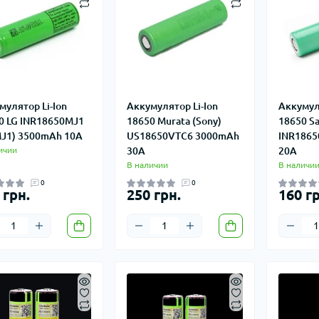
мулятор Li-Ion
Аккумулятор Li-Ion
Аккумуля
0 LG INR18650MJ1
18650 Murata (Sony)
18650 S
MJ1) 3500mAh 10A
US18650VTC6 3000mAh
INR1865
ичии
30A
20A
В наличии
В наличи
0
0
 грн.
250 грн.
160 гр