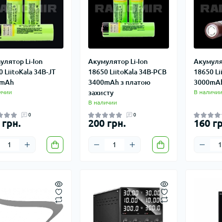
улятор Li-Ion
Акумулятор Li-Ion
Акумулят
 LiitoKala 34B-JT
18650 LiitoKala 34B-PCB
18650 Li
0mAh
3400mAh з платою
3000mA
ичии
захисту
В наличи
В наличии
0
0
 грн.
200 грн.
160 гр