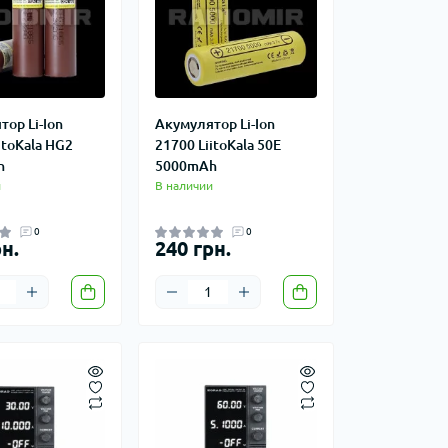
ор Li-Ion
Акумулятор Li-Ion
itoKala HG2
21700 LiitoKala 50E
h
5000mAh
и
В наличии
0
0
н.
240 грн.