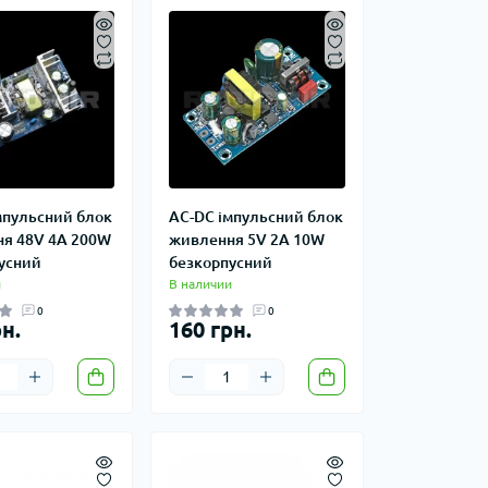
мпульсний блок
AC-DC імпульсний блок
я 48V 4A 200W
живлення 5V 2A 10W
усний
безкорпусний
и
В наличии
0
0
н.
160 грн.