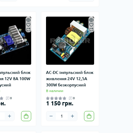
мпульсний блок
AC-DC імпульсний блок
я 12V 8A 100W
живлення 24V 12,5A
усний
300W безкорпусний
и
В наличии
0
0
н.
1 150 грн.