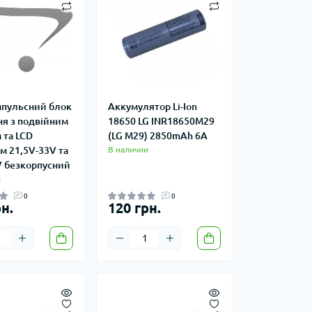
мпульсний блок
Аккумулятор Li-Ion
я з подвійним
18650 LG INR18650M29
 та LCD
(LG M29) 2850mAh 6A
м 21,5V-33V та
В наличии
V безкорпусний
и
0
0
н.
120 грн.