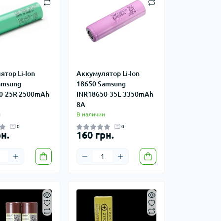
тор Li-Ion
Аккумулятор Li-Ion
amsung
18650 Samsung
0-25R 2500mAh
INR18650-35E 3350mAh
8A
и
В наличии
0
0
н.
160 грн.