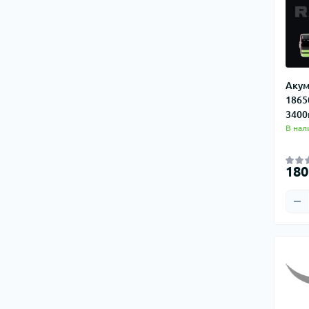
Акум
18650
340
В нал
180