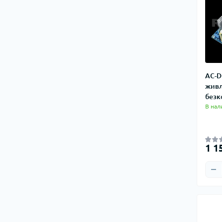
AC-D
живл
безк
В нал
1 1