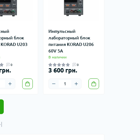
сный
Импульсный
орный блок
лабораторный блок
 KORAD U203
питания KORAD U206
60V 5A
и
В наличии
0
0
грн.
3 600 грн.
|