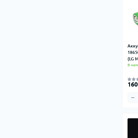
Акку
1865
(LG 
В нал
160