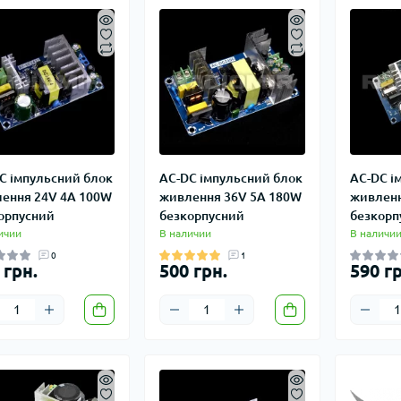
C імпульсний блок
AC-DC імпульсний блок
AC-DC і
ення 24V 4A 100W
живлення 36V 5A 180W
живленн
орпусний
безкорпусний
безкорп
ичии
В наличии
В наличи
0
1
 грн.
500 грн.
590 гр