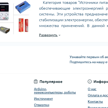
Категория товаров "Источники питан
обеспечивающие электроэнергией р
системы. Эти устройства предназнач
стабилизации электроэнергии, обеспе
множества применений. В данной 
источников питания:
Развернуть
- Адаптеры и зарядные устройства;
- Сетевые блоки питания;
Узнавайте первым об ак
- Лабораторные источники питания;
Подпишитесь на нашу e
- Батареи и аккумуляторы.
Публичная оферта
Популярное
Инфор
Arduino,
О нас
миникомпьютеры, роботы
Оплата и до
Инструмент
Контакты
Отвертки
Возврат тов