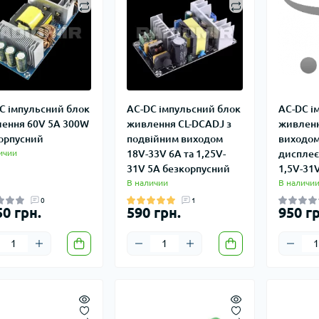
C імпульсний блок
AC-DC імпульсний блок
AC-DC і
ення 60V 5A 300W
живлення CL-DCADJ з
живленн
орпусний
подвійним виходом
виходом
ичии
18V-33V 6A та 1,25V-
дисплеє
31V 5A безкорпусний
1,5V-31
В наличии
В наличи
0
1
50 грн.
590 грн.
950 гр