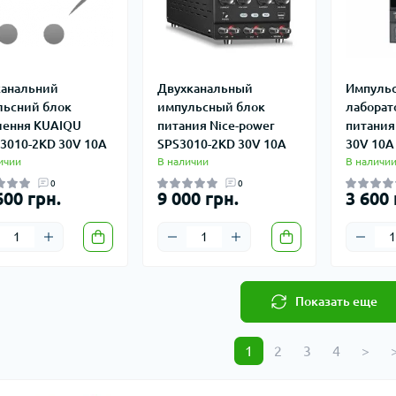
анальний
Двухканальный
Импуль
льсний блок
импульсный блок
лаборат
ення KUAIQU
питания Nice-power
питания
3010-2KD 30V 10A
SPS3010-2KD 30V 10A
30V 10A
ичии
В наличии
В наличи
0
0
600 грн.
9 000 грн.
3 600 
Показать еще
1
2
3
4
>
>