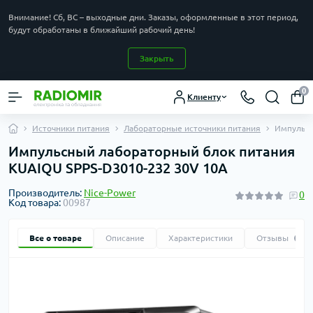
Внимание! Сб, ВС – выходные дни. Заказы, оформленные в этот период,
будут обработаны в ближайший рабочий день!
Закрыть
0
Клиенту
Источники питания
Лабораторные источники питания
Импульсн
Импульсный лабораторный блок питания
KUAIQU SPPS-D3010-232 30V 10A
Производитель:
Nice-Power
0
Код товара:
00987
Все о товаре
Описание
Характеристики
Отзывы
0