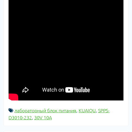
лабораторный блок питания
,
KUAIQU
,
SPPS-
D3010-232
,
30V 10A