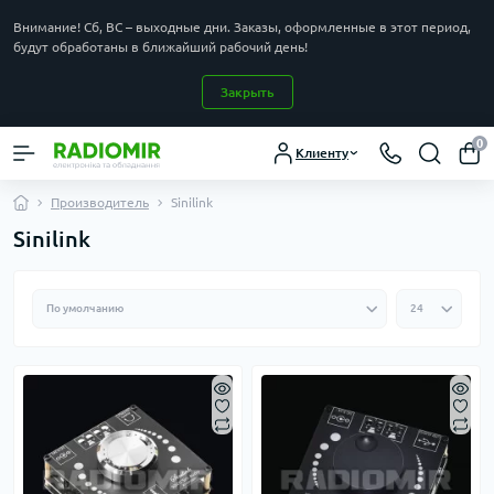
Внимание! Сб, ВС – выходные дни. Заказы, оформленные в этот период,
будут обработаны в ближайший рабочий день!
Закрыть
0
Клиенту
Производитель
Sinilink
Sinilink