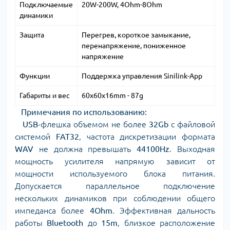
Подключаемые
20W-200W, 4Ohm-8Ohm
динамики
Защита
Перегрев, короткое замыкание,
перенапряжение, пониженное
напряжение
Функции
Поддержка управления Sinilink-App
Габариты и вес
60x60x16mm - 87g
Примечания по использованию:
USB
-флешка объемом не более
32Gb
с файловой
системой
FAT32
, частота дискретизации формата
WAV
не должна превышать
44100Hz
. Выходная
мощность усилителя напрямую зависит от
мощности используемого блока питания.
Допускается параллельное подключение
нескольких динамиков при соблюдении общего
импеданса более
4Ohm
. Эффективная дальность
работы
Bluetooth
до
15m
, близкое расположение