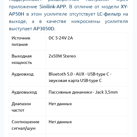
приложение
Sinilink-APP
. В отличие от модели
XY-
AP50H
в этом усилителе отсутствует
LC-фильтр
на
выходе, а в качестве микросхемы усилителя
выступает
AP3050D
.
Источник
DC 5-24V 2A
питания
Выходная
2x50W Stereo
мощность
Аудиовход
Bluetoth 5.0 - AUX - USB-type C -
звуковая карта USB-type C
Аудиовыход
Пассивные динамики - Jack 3,5mm
Диапазон
Нет данных
частот
Соотношение
Нет данных
сигнал/шум