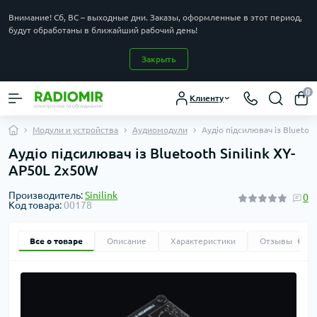
Внимание! Сб, ВС – выходные дни. Заказы, оформленные в этот период,
будут обработаны в ближайший рабочий день!
Закрыть
0
Клиенту
Модули и устройства
Аудиомодули
Аудіо підсилювач із Bluetoo
Аудіо підсилювач із Bluetooth Sinilink XY-
AP50L 2x50W
Производитель:
Sinilink
0
Код товара:
00178
Все о товаре
Описание
Характеристики
Отзывы
0