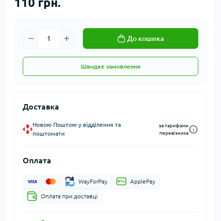
110 грн.
До кошика
Швидке замовлення
Доставка
Новою Поштою у відділення та
за тарифами
поштомати
перевізника
Оплата
WayForPay
ApplePay
Оплата при доставці