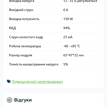
Вихідна напруга
12 - 35 V, регулюється
Вихідний струм
6 A
Вихідна потужність
150 W
ККД
94%
Струм холостого ходу
25 мА
Робоча температура
-40 - +85 °С
Размір модуля
65*47*22 мм
Точність налаштування напруги
5%
Підвищуючий перетворювач
Відгуки