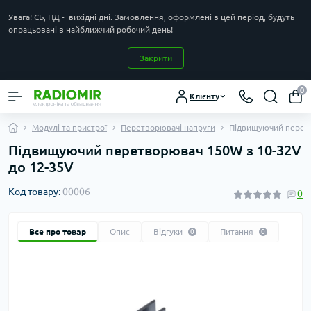
Увага! СБ, НД - вихідні дні. Замовлення, оформлені в цей період, будуть
опрацьовані в найближчий робочий день!
Закрити
0
Клієнту
Модулі та пристрої
Перетворювачі напруги
Підвищуючий перетв
Підвищуючий перетворювач 150W з 10-32V
до 12-35V
Код товару:
00006
0
Все про товар
Опис
Відгуки
Питання
0
0