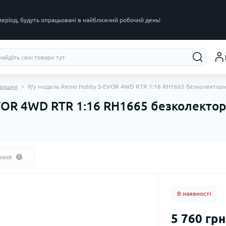
 період, будуть опрацьовані в найближчий робочий день!
грашки
Р/у модель Remo Hobby S-EVOR 4WD RTR 1:16 RH1665 безколектор
VOR 4WD RTR 1:16 RH1665 безколекто
ання
0
В наявності
5 760 грн