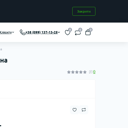
Закрити
0
0
0
Клієнту
+38 (099) 137-13-25
на
рна
0
.