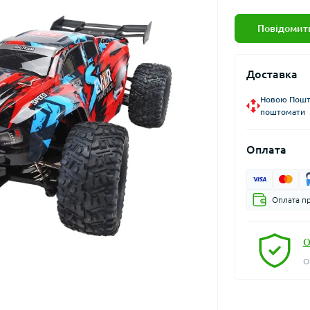
Повідомити
Доставка
Новою Пошто
поштомати
Оплата
Оплата пр
О
О