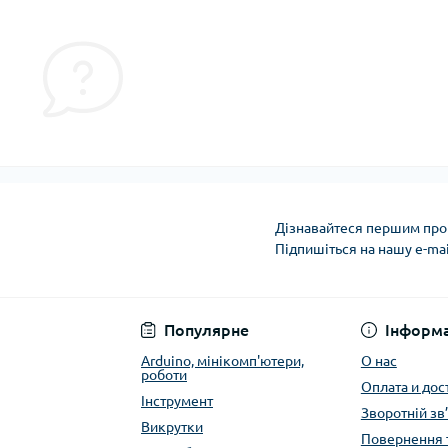
Дізнавайтеся першим про 
Підпишіться на нашу e-ma
Публичная оферта
Популярне
Інформа
Arduino, мінікомп'ютери,
О нас
роботи
Оплата и дос
Інструмент
Зворотній зв
Викрутки
Повернення 