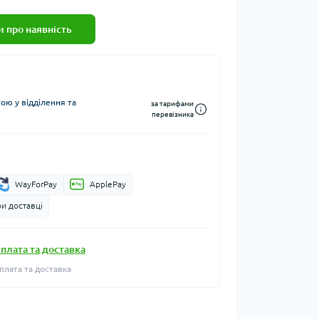
 про наявність
ю у відділення та
за тарифами
перевізника
WayForPay
ApplePay
и доставці
плата та доставка
плата та доставка