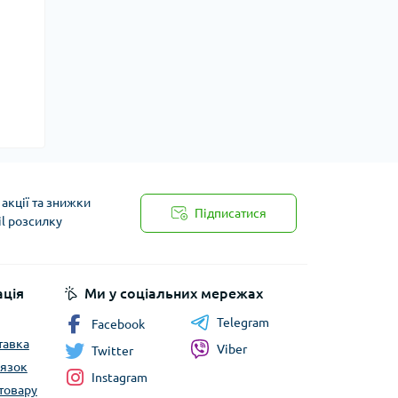
акції та знижки
Підписатися
il розсилку
ція
Ми у соціальних мережах
Telegram
Facebook
тавка
Viber
Twitter
’язок
Instagram
товару