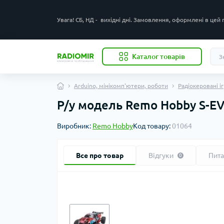
Увага! СБ, НД - вихідні дні. Замовлення, оформлені в цей
Каталог товарів
Arduino, мінікомп'ютери, роботи
Радіокеровані і
Р/у модель Remo Hobby S-E
Виробник:
Remo Hobby
Код товару:
01064
Все про товар
Відгуки
Пит
0