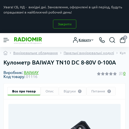
Увага! СБ, НД - вихідні дні. Замовлення, оформлені в цей період, будуть
опрацьовані в найближчий робочий день!
Закрити
0
Клієнту
Вимірювальне обладнання
Панельні вимірювальні модулі
Куло
Кулометр BAIWAY TN10 DC 8-80V 0-100A
Виробник:
BAIWAY
0
Код товару:
01116
Все про товар
Опис
Відгуки
Питання
0
0