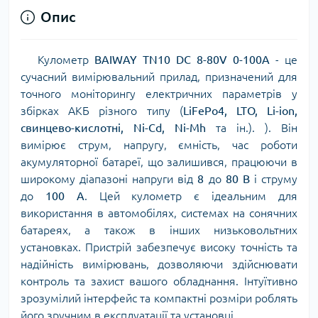
Опис
Кулометр
BAIWAY TN10 DC 8-80V 0-100A
- це
сучасний вимірювальний прилад, призначений для
точного моніторингу електричних параметрів у
збірках АКБ різного типу (
LiFePo4, LTO, Li-ion,
свинцево-кислотні, Ni-Cd, Ni-Mh
та ін.). ). Він
вимірює струм, напругу, ємність, час роботи
акумуляторної батареї, що залишився, працюючи в
широкому діапазоні напруги від
8
до
80 В
і струму
до
100 А
. Цей кулометр є ідеальним для
використання в автомобілях, системах на сонячних
батареях, а також в інших низьковольтних
установках. Пристрій забезпечує високу точність та
надійність вимірювань, дозволяючи здійснювати
контроль та захист вашого обладнання. Інтуїтивно
зрозумілий інтерфейс та компактні розміри роблять
його зручним в експлуатації та установці.