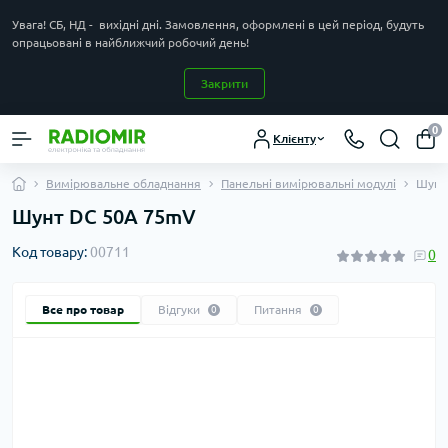
Увага! СБ, НД - вихідні дні. Замовлення, оформлені в цей період, будуть
опрацьовані в найближчий робочий день!
Закрити
0
Клієнту
Вимірювальне обладнання
Панельні вимірювальні модулі
Шунт
Шунт DC 50A 75mV
Код товару:
00711
0
Все про товар
Відгуки
Питання
0
0