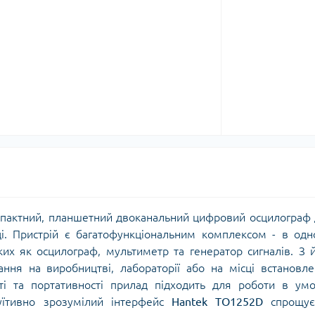
пактний, планшетний двоканальний цифровий осцилограф
ці. Пристрій є багатофункціональним комплексом - в од
аких як осцилограф, мультиметр та генератор сигналів. З 
ня на виробництві, лабораторії або на місці встановл
ті та портативності прилад підходить для роботи в ум
уїтивно зрозумілий інтерфейс
Hantek TO1252D
спрощує