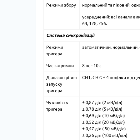
Режими збору
нормальний та піковий: одно
усереднений: всі канали вик
64, 128, 256.
Система синхронізації
Режими
автоматичний, нормальний,
тригера
Час затримки
8 нс - 10 с
Діапазон рівня
CH1, CH2: ± 4 поділки від ц
запуску
тригера
Чутливість
± 0,87 діл (2 мВ/діл)
тригера
± 0,78 діл (5 мВ/діл)
± 0,69 діл (10 мВ/діл)
± 0,52 діл (20 мВ/діл)
± 0,47 діл ( 50 мВ/діл)
± 0,26 діл (100 мВ/діл)