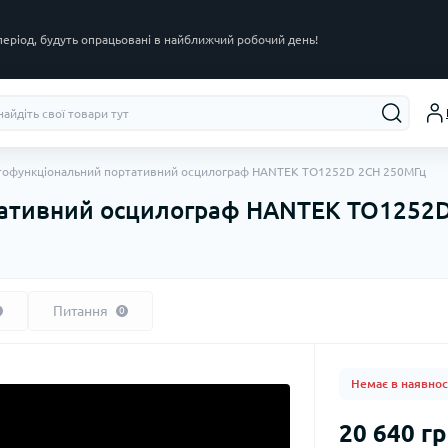
 період, будуть опрацьовані в найближчий робочий день!
тофункціональний портативний осцилограф HANTEK TO1252D 2CH 250МГц
тативний осцилограф HANTEK TO1252
Питання
0
Немає в наявнос
20 640 гр