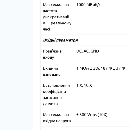
Максимальна
1000 МВиб/с
частота
дискретизації
у реальному
часі
Вхідні параметри
Розв'язка
DC, AC, GND
входу
Вхідний
1 МОм ± 2%, 18 пФ ± 3 пФ
імпеданс
Встановлення
1 Х, 10 Х
коефіцієнта
загасання
датчика
Максимальна
± 300 Vrms (10X)
вхідна напруга