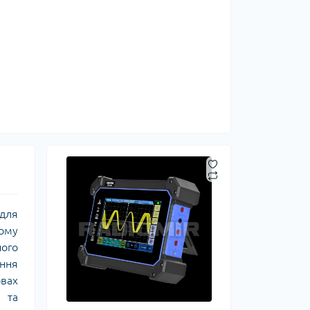
 для
ному
його
ення
овах
 та