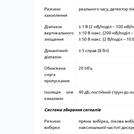
Режими
реального часу, детектор пі
захоплення
Діапазон
± 1 В (2 мВ/поділ ~ 100 мВ/п
вертикального
± 10 В макс.
(200 мВ/поділ ~
зміщення
± 50 В макс.
(2 В/поділ ~ 10 
Динамічний
± 5 справ (8 біт)
діапазон
Обмежена
20 МГц
смуга
пропускання
Ізоляція між
40 дБ, постійний струм до 
каналами
Система збирання сигналів
Режими
пряма вибірка, пікова вибі
вибірки
максимальній частоті дискр