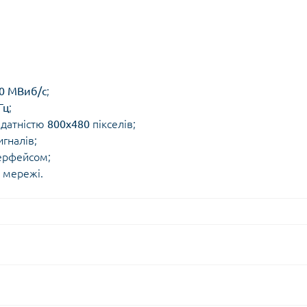
0 МВиб/с
;
Гц
;
здатністю
800x480
пікселів;
гналів;
терфейсом;
 мережі.