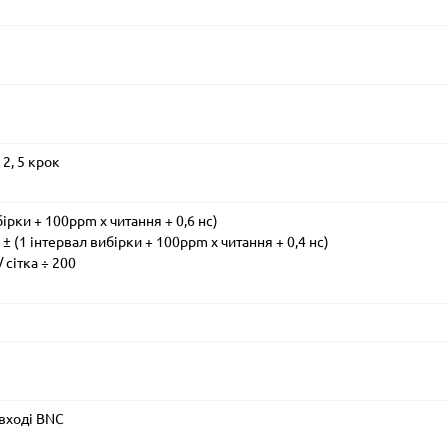
, 2, 5 крок
ірки + 100ppm x читання + 0,6 нс)
± (1 інтервал вибірки + 100ppm x читання + 0,4 нс)
 сітка ÷ 200
а вході BNC