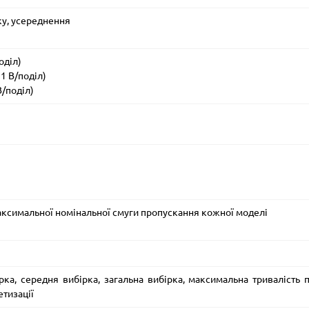
ку, усереднення
оділ)
 1 В/поділ)
В/поділ)
максимальної номінальної смуги пропускання кожної моделі
рка, середня вибірка, загальна вибірка, максимальна тривалість 
етизації