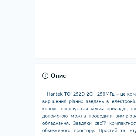
Опис
Hantek TO1252D 2CH 250МГц
– це ком
вирішення різних завдань в електроні
корпусі поєднується кілька приладів, т
допомогою можна проводити вимірюван
обладнання. Завдяки своїй компактнос
обмеженого простору. Простий та інт