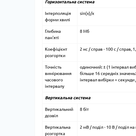
Горизонтальна система
Інтерполяція
sin(х)/х
форми хвилі
Глибина
8 Мб
пам'яті
Коефіцієнт
2 нс / справ - 100 с / справ, 1
розгортки
Точність
одиночний: ± (1 інтервал виб
вимірювання
більше 16 середніх значень: 
часового
інтервал вибірки = секунди /
інтервалу
Вертикальна система
Вертикальний
8 біт
дозвіл
Вертикальна
2 мВ / поділ - 10 В / поділ н
розгортка