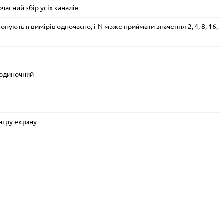
часний збір усіх каналів
онують n вимірів одночасно, і N може приймати значення 2, 4, 8, 16, 
 одиночний
ентру екрану