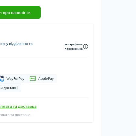
 про наявність
ю у відділення та
за тарифами
перевізника
WayForPay
ApplePay
и доставці
плата та доставка
плата та доставка