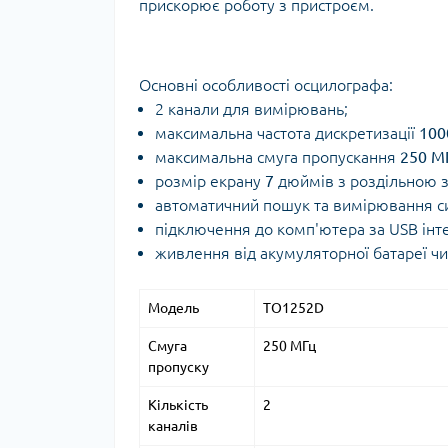
прискорює роботу з пристроєм.
Основні особливості осцилографа:
2 канали для вимірювань;
максимальна частота дискретизації
100
максимальна смуга пропускання
250 М
розмір екрану
7
дюймів з роздільною 
автоматичний пошук та вимірювання си
підключення до комп'ютера за USB ін
живлення від акумуляторної батареї чи
Модель
TO1252D
Смуга
250 МГц
пропуску
Кількість
2
каналів