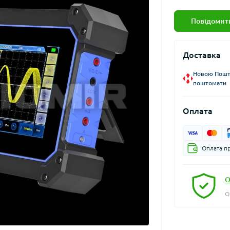
Повідомити
Доставка
Новою Пошто
поштомати
Оплата
Оплата пр
О
О