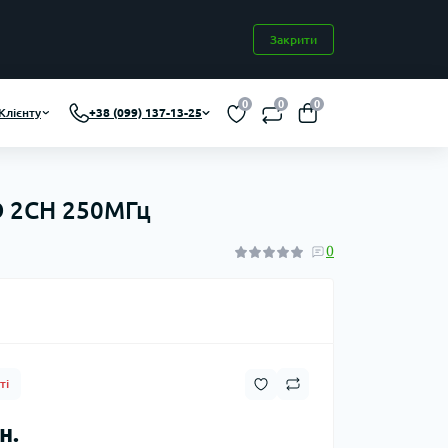
Закрити
0
0
0
Клієнту
+38 (099) 137-13-25
D 2CH 250МГц
0
ті
н.