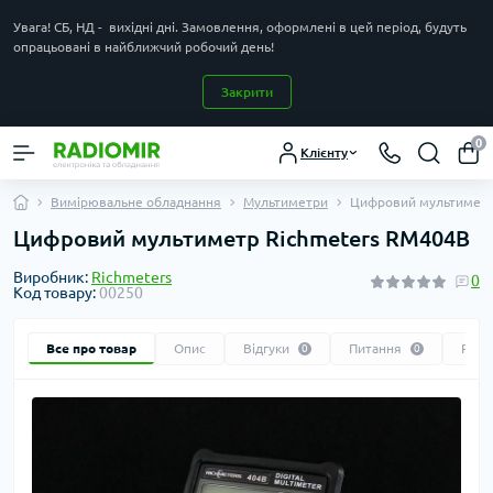
Увага! СБ, НД - вихідні дні. Замовлення, оформлені в цей період, будуть
опрацьовані в найближчий робочий день!
Закрити
0
Клієнту
Вимірювальне обладнання
Мультиметри
Цифровий мультиметр
Цифровий мультиметр Richmeters RM404B
Виробник:
Richmeters
0
Код товару:
00250
Все про товар
Опис
Відгуки
Питання
Реко
0
0