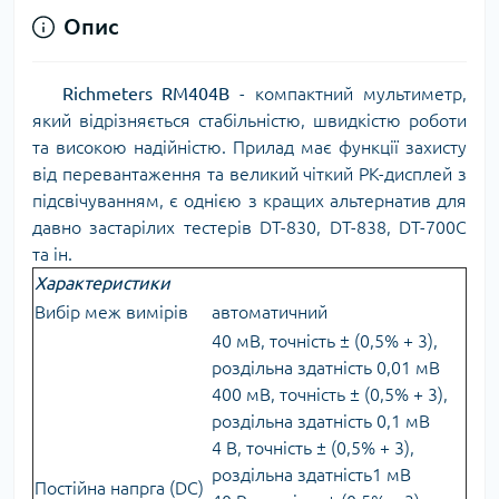
Опис
Richmeters RM404B
- компактний мультиметр,
який відрізняється стабільністю, швидкістю роботи
та високою надійністю. Прилад має функції захисту
від перевантаження та великий чіткий РК-дисплей з
підсвічуванням, є однією з кращих альтернатив для
давно застарілих тестерів DT-830, DT-838, DT-700C
та ін.
Характеристики
Вибір меж вимірів
автоматичний
40 мВ, точність ± (0,5% + 3),
роздільна здатність 0,01 мВ
400 мВ, точність ± (0,5% + 3),
роздільна здатність 0,1 мВ
4 В, точність ± (0,5% + 3),
роздільна здатність1 мВ
Постійна напрга (DC)