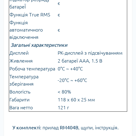
є
батареЇ
Функція True RMS
є
Функція
автоматичного
є
відключення
Загальні характеристики
Дисплей
РК-дисплей з підсвічуванням
Живлення
2 батареї ААА, 1.5 В
Робоча температура
0°С ~ +40°С
Температура
-20°С ~ +60°С
зберігання
Вологість
< 80%
Габарити
118 х 60 х 25 мм
Вага нетто
121 г
У комплекті:
прилад
RM404B
, щупи, інструкція.