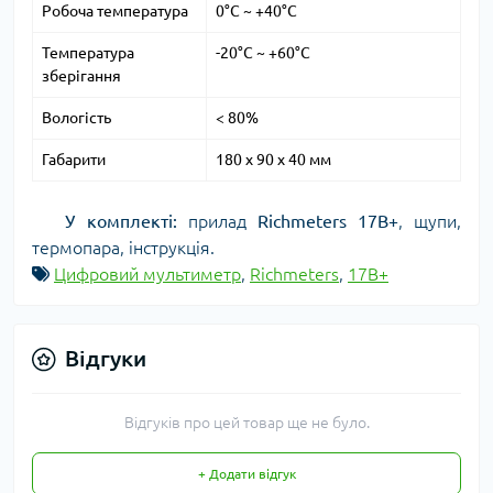
Робоча температура
0°С ~ +40°С
Температура
-20°С ~ +60°С
зберігання
Вологість
< 80%
Габарити
180 х 90 х 40 мм
У комплекті:
прилад
Richmeters 17B+
, щупи,
термопара, інструкція.
Цифровий мультиметр
,
Richmeters
,
17B+
Відгуки
Відгуків про цей товар ще не було.
+ Додати відгук