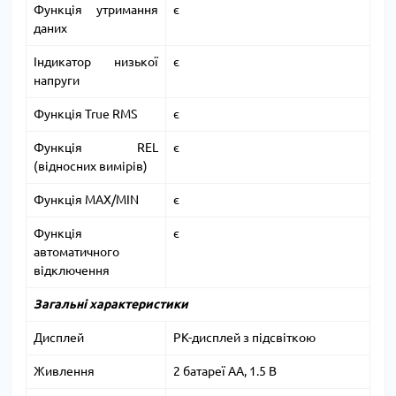
Функція утримання
є
даних
Індикатор низької
є
напруги
Функція True RMS
є
Функція REL
є
(відносних вимірів)
Функція MAX/MIN
є
Функція
є
автоматичного
відключення
Загальні характеристики
Дисплей
РК-дисплей з підсвіткою
Живлення
2 батареї АА, 1.5 В