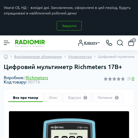
Увага! СБ, НД - вихідні дні. Замовлення, оформлені в цей період, будуть
опрацьовані в найближчий робочий день!
Закрити
0
Клієнту
Вимірювальне обладнання
Мультиметри
Цифровий мультиметр
Цифровий мультиметр Richmeters 17B+
Виробник:
Richmeters
0
Код товару:
00776
Все про товар
Опис
Відгуки
Питання
0
0