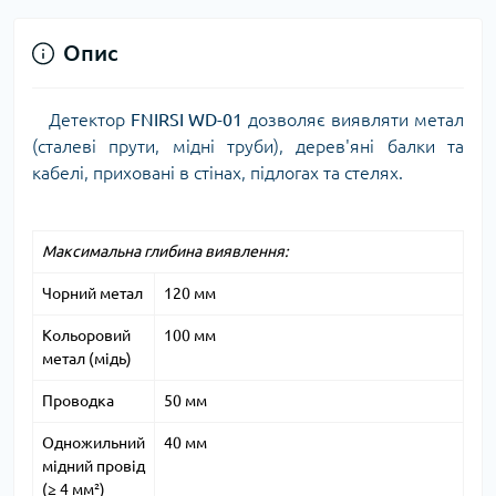
Опис
Детектор
FNIRSI WD-01
дозволяє виявляти метал
(сталеві прути, мідні труби), дерев'яні балки та
кабелі, приховані в стінах, підлогах та стелях.
Максимальна глибина виявлення:
Чорний метал
120 мм
Кольоровий
100 мм
метал (мідь)
Проводка
50 мм
Одножильний
40 мм
мідний провід
(≥ 4 мм²)