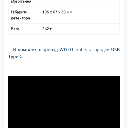
зберігання
Габарити
135 x 67 x 20 мм
детектора
Вага
262 г
В комплекті:
прилад
WD-01
, кабель зарядки
USB
Type C
.