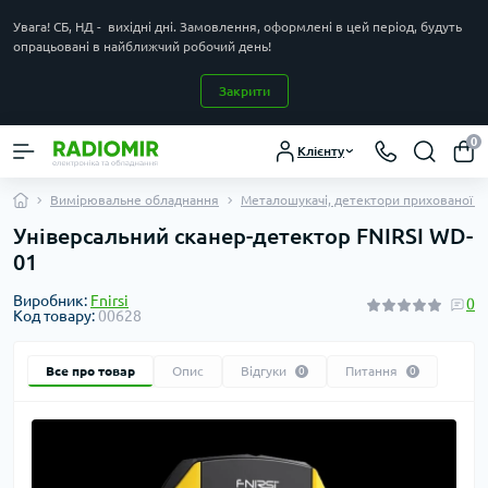
Увага! СБ, НД - вихідні дні. Замовлення, оформлені в цей період, будуть
опрацьовані в найближчий робочий день!
Закрити
0
Клієнту
Вимірювальне обладнання
Металошукачі, детектори прихованої п
Універсальний сканер-детектор FNIRSI WD-
01
Виробник:
Fnirsi
0
Код товару:
00628
Все про товар
Опис
Відгуки
Питання
0
0