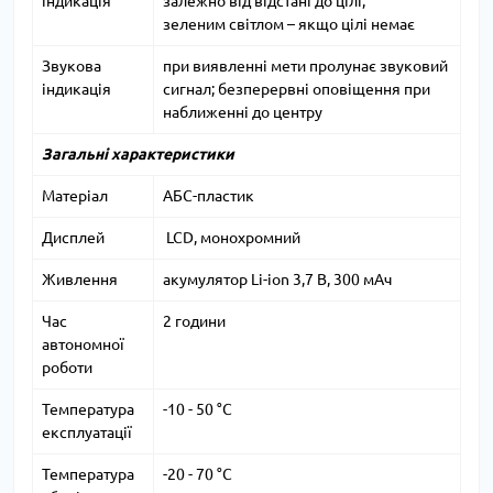
індикація
залежно від відстані до цілі;
зеленим світлом – якщо цілі немає
Звукова
при виявленні мети пролунає звуковий
індикація
сигнал; безперервні оповіщення при
наближенні до центру
Загальні характеристики
Матеріал
АБС-пластик
Дисплей
LCD, монохромний
Живлення
акумулятор Li-ion 3,7 В, 300 мАч
Час
2 години
автономної
роботи
Температура
-10 - 50 °C
експлуатації
Температура
-20 - 70 °C