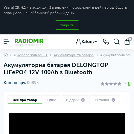
Увага! СБ, НД - вихідні дні. Замовлення, оформлені в цей період, будуть
опрацьовані в найближчий робочий день!
Закрити
0
Клієнту
Джерела живлення
Акумулятори та батареї
Акумуляторна бата
Акумуляторна батарея DELONGTOP
LiFePO4 12V 100Ah з Bluetooth
Код товару:
00893
0
Все про товар
Опис
Відгуки
Питання
0
0