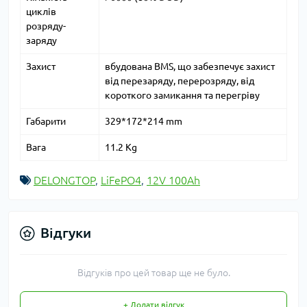
циклів
розряду-
заряду
Захист
вбудована BMS, що забезпечує захист
від перезаряду, перерозряду, від
короткого замикання та перегріву
Габарити
329*172*214 mm
Вага
11.2 Kg
DELONGTOP
,
LiFePO4
,
12V 100Ah
Відгуки
Відгуків про цей товар ще не було.
+ Додати відгук