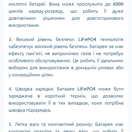
кислотні батареї. Вона може прослужити до
6000
циклів заряду-розряду, що робить її дуже
довговічним рішенням для довгострокового
використання.
3. Високий рівень безпеки:
LiFePO4
технологія
забезпечує високий рівень безпеки. Батарея не має
ефекту пам'яті, не випромінює газів і не потребує
особливого обслуговування. Це робить її ідеальним
вибором для використання в домашніх умовах або
у комерційних цілях.
4. Швидка зарядка: Батарея
LiFePO4
може бути
заряджена в короткий термін, що дозволяє
використовувати її в тих випадках, коли потрібна
швидка підзарядка.
5. Легка вага та компактний розмір: Батарея має
компактні розміри та легку вагу, що робить її