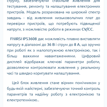
струму, забезпечуючи стабільне живлення для
тестування, ремонту та налаштування електронних
пристроїв. Модель розрахована на широкий спектр
завдань - від живлення низьковольтних плат до
перевірки пристроїв, що потребують підвищеної
напруги, з можливістю роботи в режимах
CV/CC
.
FNIRSI IPS3608
дає можливість плавно виставляти
напругу в діапазоні до
36 В
і струм до
8 А
, що зручно
при роботі як з малопотужною електронікою, так і
більш важкими навантаженнями. Цифровий
дисплей відображає ключові параметри роботи,
дозволяючи контролювати живлення у реальному
часі та швидко коригувати налаштування.
Цей блок живлення стане вірним помічником у
будь-якій майстерні, забезпечуючи точний контроль
параметрів та надійну роботу з електронікою та
електротехнікою..