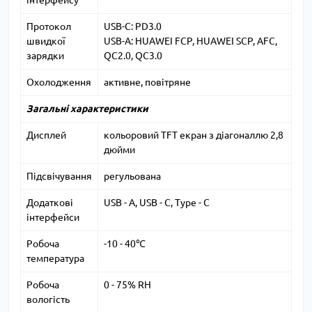
інтерфейсу
Протокол
USB-C: PD3.0
швидкої
USB-A: HUAWEI FCP, HUAWEI SCP, AFC,
зарядки
QC2.0, QC3.0
Охолодження
активне, повітряне
Загальні характеристики
Дисплей
кольоровий TFT екран з діагоналлю 2,8
дюйми
Підсвічування
регульована
Додаткові
USB - A, USB - C, Type - C
інтерфейси
Робоча
-10 - 40℃
температура
Робоча
0 - 75% RH
вологість