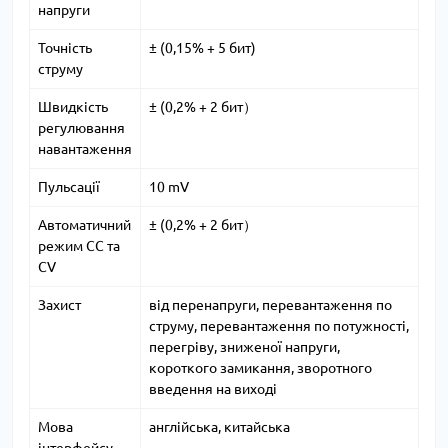
напруги
Точність
± (0,15% + 5 бит)
струму
Швидкість
± (0,2% + 2 бит）
регулювання
навантаження
Пульсації
10 mV
Автоматичний
± (0,2% + 2 бит）
режим CC та
CV
Захист
від перенапруги, перевантаження по
струму, перевантаження по потужності,
перегріву, зниженої напруги,
короткого замикання, зворотного
введення на виході
Мова
англійська, китайська