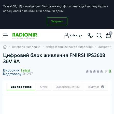
Увага! СБ, НД - вихідні дні. Замовлення, оформлені в цей період, будуть
опрацьовані в найближчий робочий день!
Закрити
0
Клієнту
Джерела живлення
Лабораторні джерела живлення
Цифровий б
Цифровий блок живлення FNIRSI IPS3608
36V 8A
Виробник:
Fnirsi
0
Код товару:
01247
Все про товар
Опис
Характеристики
Відгуки
0