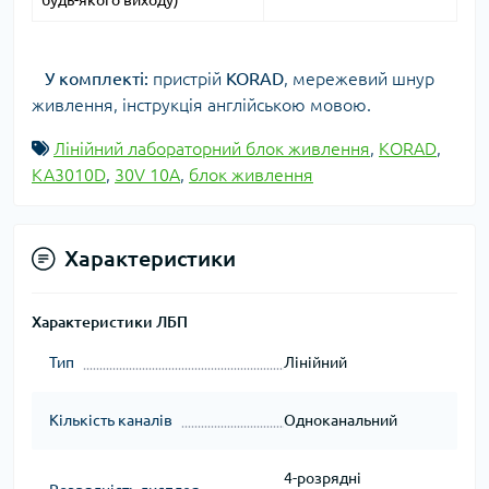
будь-якого виходу)
У комплекті:
пристр
і
й
KORAD
, мережевий шнур
живлення, інструкція англійською мовою.
Лінійний лабораторний блок живлення
,
KORAD
,
KA3010D
,
30V 10A
,
блок живлення
Характеристики
Характеристики ЛБП
Тип
Лінійний
Кількість каналів
Одноканальний
4-розрядні