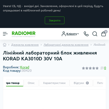
Увага! СБ, НД - вихідні дні. Замовлення, оформлені в цей період, будуть
опрацьовані в найближчий робочий день!
Закрити
0
Клієнту
Джерела живлення
Лабораторні джерела живлення
Лінійний 
Лінійний лабораторний блок живлення
KORAD KA3010D 30V 10A
Виробник:
Korad
0
Код товару:
00420
Все про товар
Опис
Характеристики
Відгуки
Питання
0