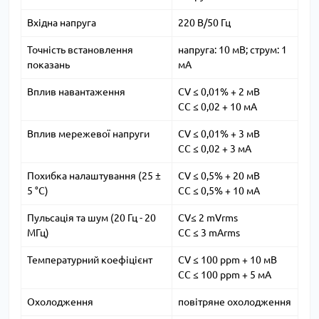
Вхідна напруга
220 В/50 Гц
Точність встановлення
напруга: 10 мВ;
струм: 1
показань
мA
Вплив навантаження
CV ≤ 0,01% + 2 мВ
CC ≤ 0,02 + 10 мА
Вплив мережевої напруги
CV ≤ 0,01% + 3 мВ
CC ≤ 0,02 + 3 мА
Похибка налаштування (25 ±
CV ≤ 0,5% + 20 мВ
5 °C)
CC ≤ 0,5% + 10 мА
Пульсація та шум (20 Гц - 20
CV≤ 2 mVrms
МГц)
CC ≤ 3 mArms
Температурний коефіцієнт
CV ≤ 100 ppm + 10 мВ
CC ≤ 100 ppm + 5 мА
Охолодження
повітряне охолодження