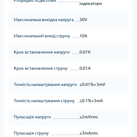
Розрядність дисплея
індикатори
Максимальна вихідна напруга
30V
Максимальний вихід струму
10A
Крок встановлення напруги
0.01V
Крок встановлення струму
0.01A
Точність налаштування напруги
≤0.01%+3mV
Точність налаштування струму
≤0.1%+3mA
Пульсація напруги
≤2mVrms
Пульсація струму
≤3mArms