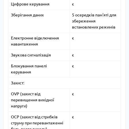
Цифрове керування
є
Зберігання даних
5 осередків пам'яті для
збереження
встановлених режимів
Електронне відключення
є
навантаження
Звукова сигналізація
є
Блокування панелі
є
керування
Захист:
OVP (захист від
є
перевищення вихідної
напруги)
OCP (захист від стрибків
є
струму при перевантаженні