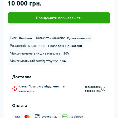
10 000 грн.
Повідомити про наявність
Тип:
Кількість каналів:
Лінійний
Одноканальний
Розрядність дисплея:
4-розрядні індикатори
Максимальна вихідна напруга:
30V
Максимальний вихід струму:
10A
Доставка
Новою Поштою у відділення та
за тарифами
поштомати
перевізника
Оплата
WayForPay
ApplePay