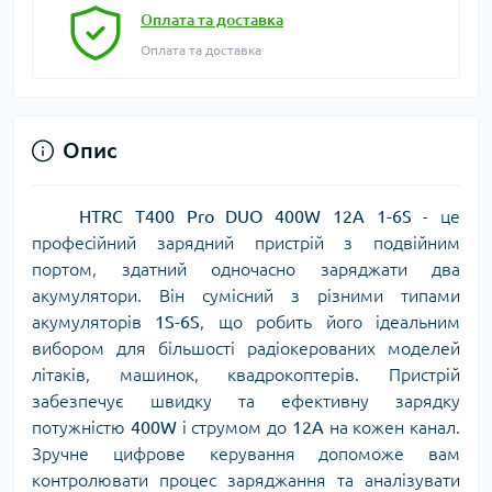
Оплата та доставка
Оплата та доставка
Опис
HTRC T400 Pro DUO 400W 12A 1-6S
- це
професійний зарядний пристрій з подвійним
портом, здатний одночасно заряджати два
акумулятори. Він сумісний з різними типами
акумуляторів
1S-6S
, що робить його ідеальним
вибором для більшості радіокерованих моделей
літаків, машинок, квадрокоптерів. Пристрій
забезпечує швидку та ефективну зарядку
потужністю
400W
і струмом до
12A
на кожен канал.
Зручне цифрове керування допоможе вам
контролювати процес заряджання та аналізувати