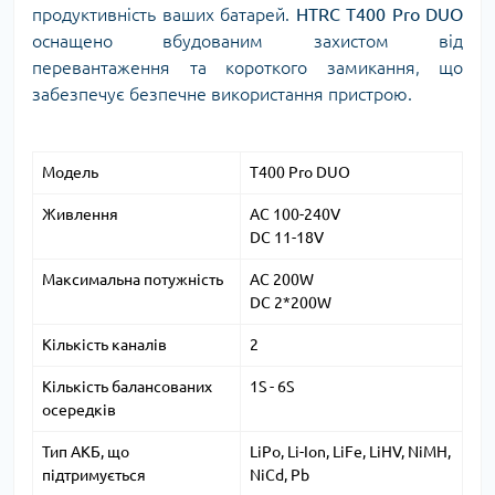
продуктивність ваших батарей.
HTRC T400 Pro DUO
оснащено вбудованим захистом від
перевантаження та короткого замикання, що
забезпечує безпечне використання пристрою.
Модель
T400 Pro DUO
Живлення
AC 100-240V
DC 11-18V
Максимальна потужність
AC 200W
DC 2*200W
Кількість каналів
2
Кількість балансованих
1S - 6S
осередків
Тип АКБ, що
LiPo, Li-Ion, LiFe, LiHV, NiMH,
підтримується
NiCd, Pb