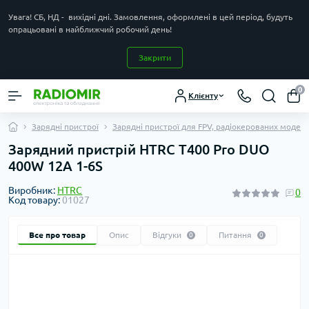
Увага! СБ, НД - вихідні дні. Замовлення, оформлені в цей період, будуть
опрацьовані в найближчий робочий день!
Закрити
0
Клієнту
Зарядні пристрої
Зарядні пристрої для FPV, радіокерованих моделе
Зарядний пристрій HTRC T400 Pro DUO
400W 12A 1-6S
Виробник:
HTRC
0
Код товару:
01027
Все про товар
Опис
Відгуки
Питання
0
0