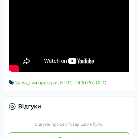
Зарядний пристрій
,
HTRC
,
T400 Pro DUO
Відгуки
Відгуків про цей товар ще не було.