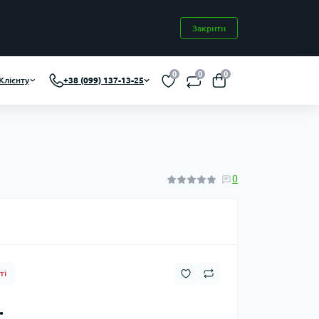
Закрити
0
0
0
Клієнту
+38 (099) 137-13-25
0
ті
.