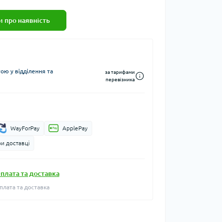
 про наявність
ю у відділення та
за тарифами
перевізника
WayForPay
ApplePay
и доставці
плата та доставка
плата та доставка