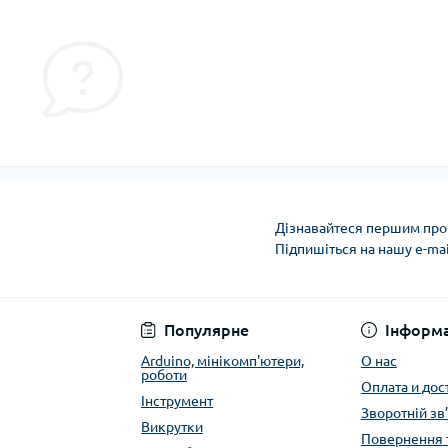
Дізнавайтеся першим про 
Підпишіться на нашу e-ma
Публичная оферта
Популярне
Інформа
Arduino, мінікомп'ютери,
О нас
роботи
Оплата и дос
Інструмент
Зворотній зв
Викрутки
Повернення 