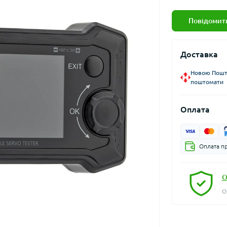
Повідомити
Доставка
Новою Пошто
поштомати
Оплата
Оплата пр
О
О