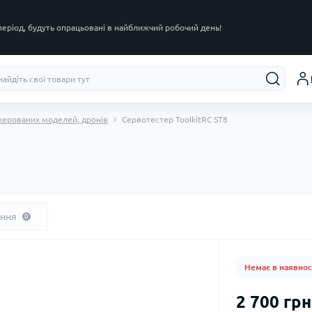
 період, будуть опрацьовані в найближчий робочий день!
окерованих моделей, дронів
Сервотестер ToolkitRC ST8
ання
0
Немає в наявнос
2 700 грн