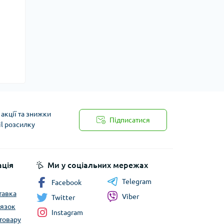
акції та знижки
Підписатися
il розсилку
ція
Ми у соціальних мережах
Telegram
Facebook
тавка
Viber
Twitter
’язок
Instagram
товару