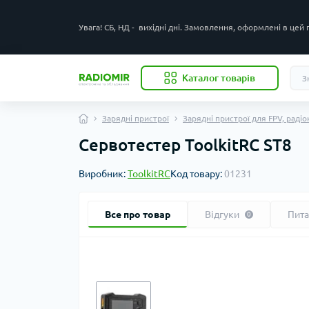
Увага! СБ, НД - вихідні дні. Замовлення, оформлені в цей
Каталог товарів
Зарядні пристрої
Зарядні пристрої для FPV, раді
Сервотестер ToolkitRC ST8
Виробник:
ToolkitRC
Код товару:
01231
Все про товар
Відгуки
Пит
0