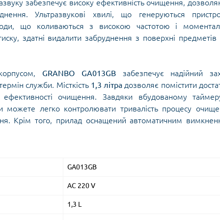
развуку забезпечує високу ефективність очищення, дозвол
днення. Ультразвукові хвилі, що генеруються пристро
води, що коливаються з високою частотою і моментал
тиску, здатні видалити забруднення з поверхні предметів
орпусом,
GRANBO GA013GB
забезпечує надійний зах
термін служби. Місткість
1,3 літра
дозволяє помістити дост
ї ефективності очищення. Завдяки вбудованому таймер
ви можете легко контролювати тривалість процесу очищ
ння. Крім того, прилад оснащений автоматичним вимкне
GA013GB
AC 220 V
1,3 L