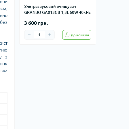
яючи
Ультразвуковий очищувач
єм,
GRANBO GA013GB 1,3L 60W 40kHz
ьно
 без
3 600 грн.
До кошика
ист
атню
у з
ення
нням