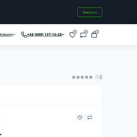
Закрити
0
0
0
Клієнту
+38 (099) 137-13-25
0
.