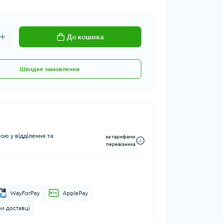
До кошика
Швидке замовлення
ю у відділення та
за тарифами
перевізника
WayForPay
ApplePay
и доставці