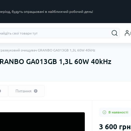
 період, будуть опрацьовані в найближчий робочий день!
тразвуковий очищувач GRANBO GA013GB 1,3L 60W 40kHz
GRANBO GA013GB 1,3L 60W 40kHz
Питання
0
В наявності
3 600 грн