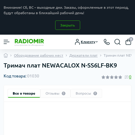
Внимание! Сб, ВС – выходные дни. Заказы, оформленные в этот период,
будут обработаны в ближайший рабочий день!
Закрыть
0
Клиенту
Оборудование рабочих мест
Держатели плат
Тримач плат NEW
Тримач плат NEWACALOX N-SS6LF-BK9
Код товара:
01030
0
Все о товаре
Отзывы
Вопросы
0
0