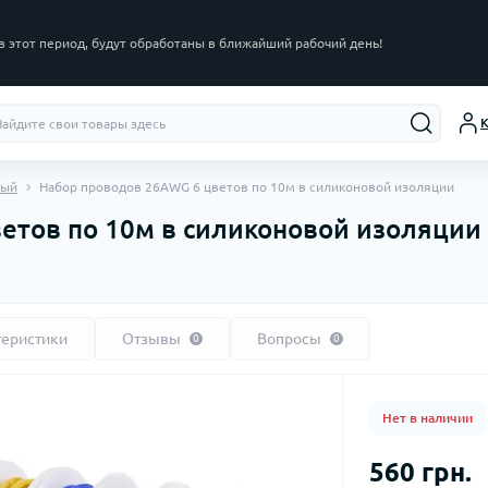
в этот период, будут обработаны в ближайший рабочий день!
К
ный
Набор проводов 26AWG 6 цветов по 10м в силиконовой изоляции
етов по 10м в силиконовой изоляции
теристики
Отзывы
Вопросы
0
0
Нет в наличии
560 грн.