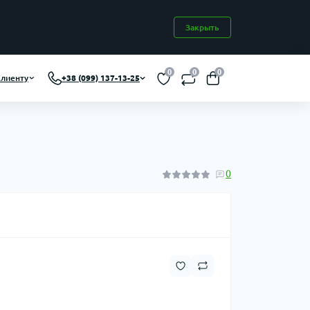
Закрыть
0
0
0
лиенту
+38 (099) 137-13-25
0