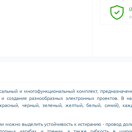
О
О
сальный и многофункциональный комплект, предназначен
 и создания разнообразных электронных проектов. В на
(красный, черный, зеленый, желтый, белый, синий), ка
 можно выделить устойчивость к истиранию - провод до
вторных изгибах и трении, а также гибкость в широ