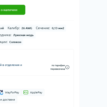
 о наличии
Калибр:
Сечение:
кий
26 AWG
0,13 мм2
одника:
Луженая медь
яции:
Силикон
й в отделения и
по тарифам
перевозчика
WayForPay
ApplePay
ри доставке