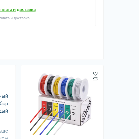
плата и доставка
плата и доставка
ный
бор
ждый
льше
ком