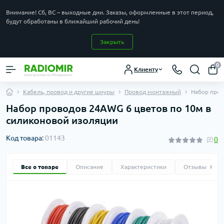
Внимание! Сб, ВС – выходные дни. Заказы, оформленные в этот период,
будут обработаны в ближайший рабочий день!
Закрыть
0
Клиенту
Кабель, провод и другие шнуры
Провод монтажный
Набор пров
Набор проводов 24AWG 6 цветов по 10м в
силиконовой изоляции
Код товара:
01143
0
Все о товаре
Описание
Характеристики
Отзывы
0