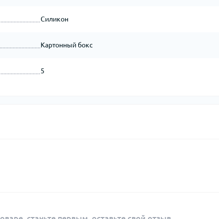
Силикон
Картонный бокс
5
оваре, станьте первым, оставьте свой отзыв.