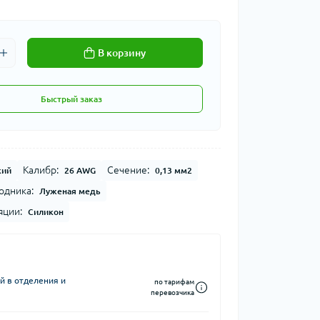
В корзину
Быстрый заказ
Калибр:
Сечение:
кий
26 AWG
0,13 мм2
одника:
Луженая медь
яции:
Силикон
й в отделения и
по тарифам
перевозчика