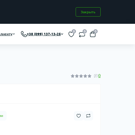
Закрыть
0
0
0
лиенту
+38 (099) 137-13-25
0
ии