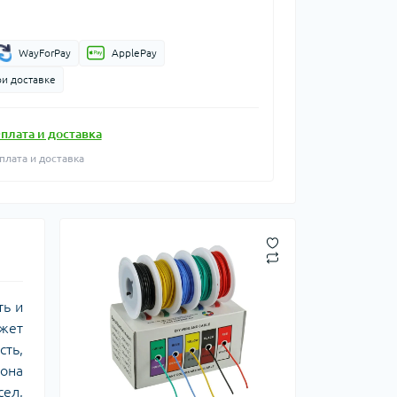
WayForPay
ApplePay
ри доставке
плата и доставка
плата и доставка
ть и
жет
ть,
кона
сел,