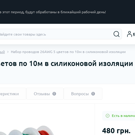
в этот период, будут обработаны в ближайший рабочий день!
К
ный
Набор проводов 26AWG 5 цветов по 10м в силиконовой изоляции
етов по 10м в силиконовой изоляции
теристики
Отзывы
Вопросы
0
0
Есть в налич
480 грн.