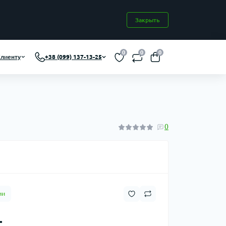
Закрыть
0
0
0
лиенту
+38 (099) 137-13-25
0
ии
.