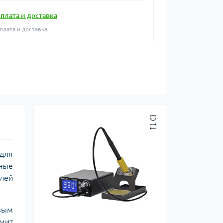
плата и доставка
плата и доставка
для
бные
лей
вым
омит