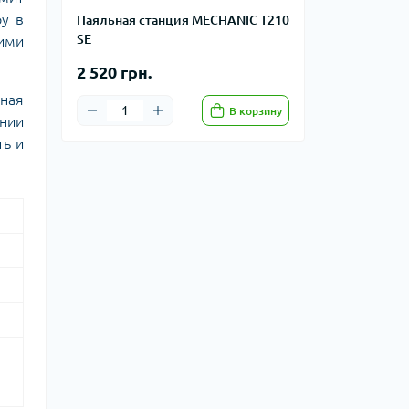
ру в
Паяльная станция MECHANIC T210
SE
кими
2 520 грн.
ная
В корзину
нии
ть и