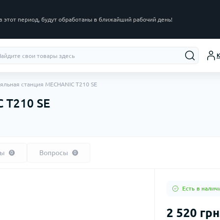
в этот период, будут обработаны в ближайший рабочий день!
К
яльная станция MECHANIC T210 SE
 T210 SE
вы
Вопросы
0
0
Есть в налич
2 520 грн