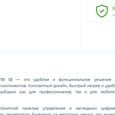
О
О
10 SE
— это удобное и функциональное решение 
 компонентов. Компактный дизайн, быстрый нагрев и удо
выбором как для профессионалов, так и для любите
онятной панелью управления и наглядным цифро
ю температуру буквально за несколько секунд, что экон