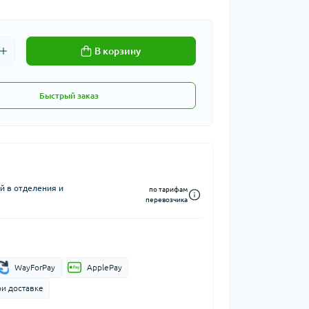
В корзину
Быстрый заказ
й в отделения и
по тарифам
перевозчика
WayForPay
ApplePay
ри доставке