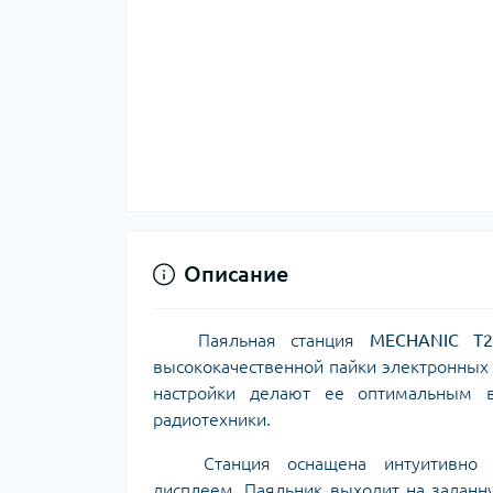
Описание
Паяльная станция
MECHANIC T2
высококачественной пайки электронных
настройки делают ее оптимальным 
радиотехники.
Станция оснащена интуитивно п
дисплеем.
Паяльник выходит на заданну