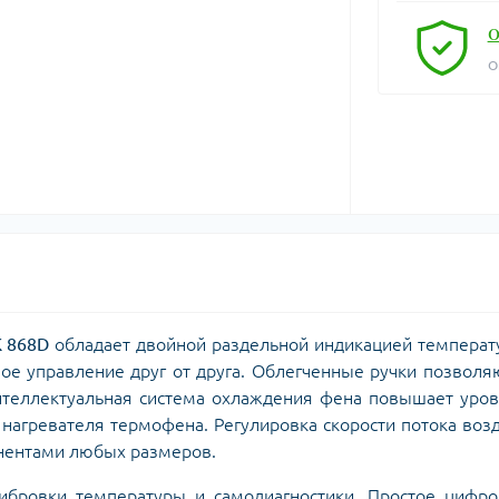
О
О
 868D
обладает двойной раздельной индикацией темпера
мое управление друг от друга. Облегченные ручки позволя
нтеллектуальная система охлаждения фена повышает уро
 нагревателя термофена. Регулировка скорости потока воз
онентами любых размеров.
ровки температуры и самодиагностики. Простое цифро