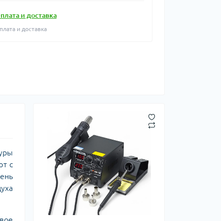
плата и доставка
плата и доставка
туры
ют с
вень
духа
вое