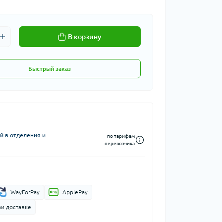
В корзину
Быстрый заказ
й в отделения и
по тарифам
перевозчика
WayForPay
ApplePay
ри доставке