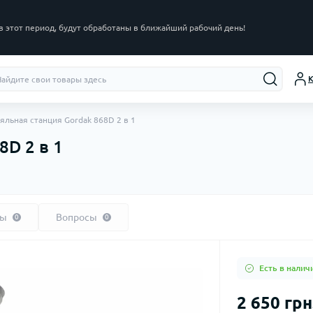
в этот период, будут обработаны в ближайший рабочий день!
К
яльная станция Gordak 868D 2 в 1
8D 2 в 1
вы
Вопросы
0
0
Есть в налич
2 650 грн