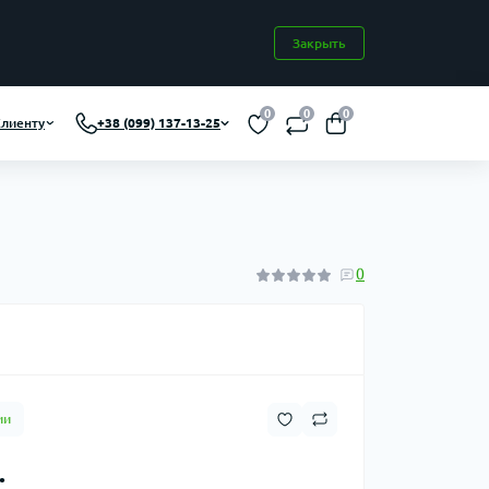
Закрыть
0
0
0
лиенту
+38 (099) 137-13-25
0
ии
.