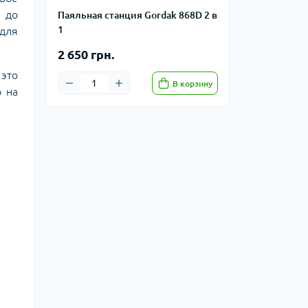
ю до
Паяльная станция Gordak 868D 2 в
1
 для
2 650 грн.
это
В корзину
 на