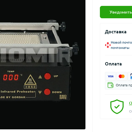
Уведомить
Доставка
Новой почто
почтоматы
Оплата
Оплата п
О
О