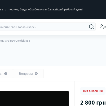
в этот период, будут обработаны в ближайший рабочий день!
К
еднагрівач Gordak 853
вы
Вопросы
0
0
Нет в наличии
2 800 грн