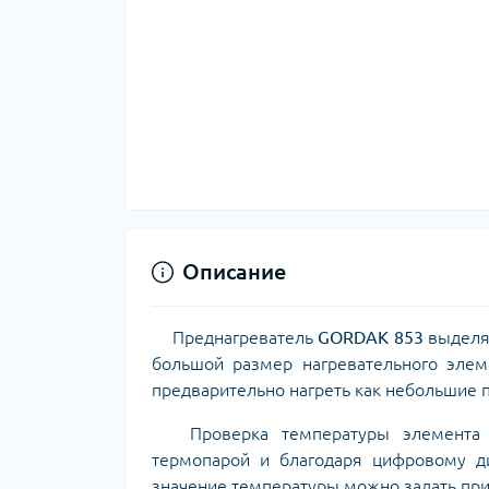
Описание
Преднагреватель
GORDAK 853
выделяе
большой размер нагревательного эле
предварительно нагреть как небольшие п
Проверка температуры элемента на
термопарой и благодаря цифровому ди
значение температуры можно задать пр