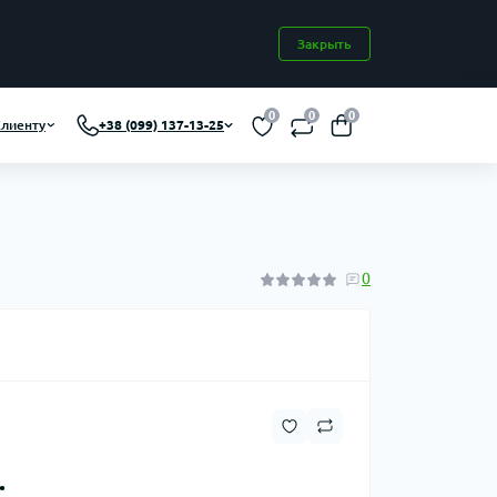
Закрыть
0
0
0
лиенту
+38 (099) 137-13-25
0
.