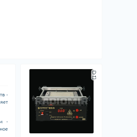
тв -
ляет
м -
ное