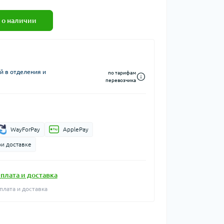
 о наличии
й в отделения и
по тарифам
перевозчика
WayForPay
ApplePay
ри доставке
плата и доставка
плата и доставка