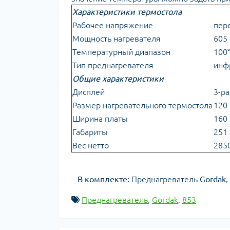
Характеристики термостола
Рабочее напряжение
пере
Мощность нагревателя
605 
Температурный диапазон
100°
Тип преднагревателя
инф
Общие характеристики
Дисплей
3-р
Размер нагревательного термостола
120
Ширина платы
160
Габариты
251 
Вес нетто
2850
В комплекте:
Преднагреватель
Gordak
,
Преднагреватель
,
Gordak
,
853