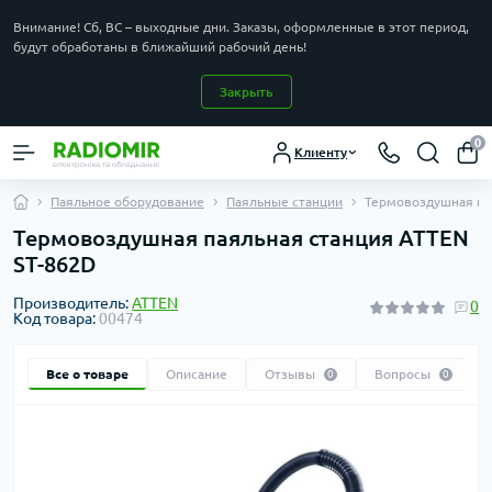
Внимание! Сб, ВС – выходные дни. Заказы, оформленные в этот период,
будут обработаны в ближайший рабочий день!
Закрыть
0
Клиенту
Паяльное оборудование
Паяльные станции
Термовоздушная па
Термовоздушная паяльная станция ATTEN
ST-862D
Производитель:
ATTEN
0
Код товара:
00474
Все о товаре
Описание
Отзывы
Вопросы
0
0