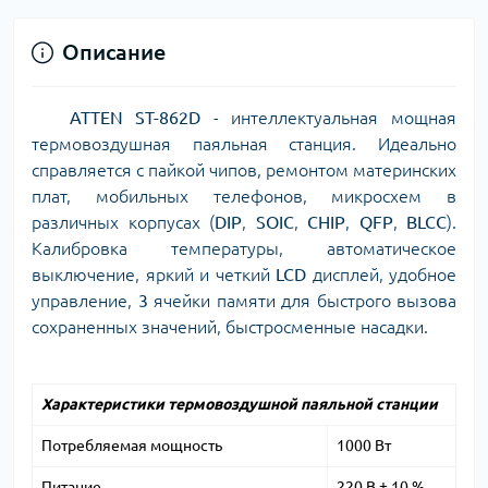
Описание
ATTEN ST-862D
- интеллектуальная мощная
термовоздушная паяльная станция. Идеально
справляется с пайкой чипов, ремонтом материнских
плат, мобильных телефонов, микросхем в
различных корпусах (
DIP
,
SOIC
,
CHIP
,
QFP
,
BLCC
).
Калибровка температуры, автоматическое
выключение, яркий и четкий
LCD
дисплей, удобное
управление,
3
ячейки памяти для быстрого вызова
сохраненных значений, быстросменные насадки.
Характеристики термовоздушной паяльной станции
Потребляемая мощность
1000 Вт
Питание
220 В ± 10 %,