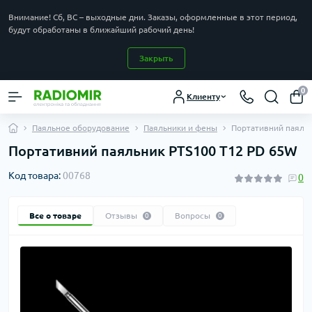
Внимание! Сб, ВС – выходные дни. Заказы, оформленные в этот период,
будут обработаны в ближайший рабочий день!
Закрыть
0
Клиенту
Паяльное оборудование
Паяльники и фены
Портативний паяль
Портативний паяльник PTS100 T12 PD 65W
Код товара:
00768
0
Все о товаре
Отзывы
Вопросы
0
0