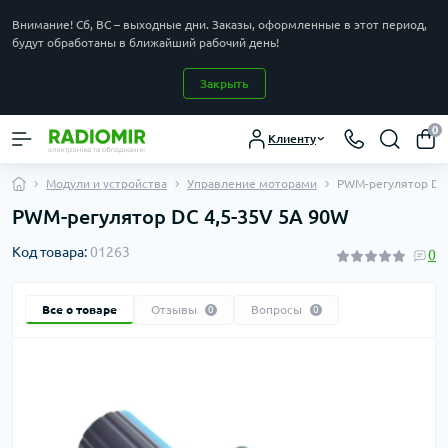
Внимание! Сб, ВС – выходные дни. Заказы, оформленные в этот период,
будут обработаны в ближайший рабочий день!
Закрыть
0
Клиенту
Модули и устройства
Управление моторами
PWM-регулятор DC 
PWM-регулятор DC 4,5-35V 5A 90W
Код товара:
01263
0
Все о товаре
Отзывы
Вопросы
0
0