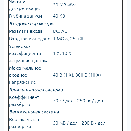
Частота
20 МВыб/с
дискретизации
Глубина записи
40 Кб
Входные параметры
Развязка входа
DC, AC
Входной импеданс
1 МОм, 25 пФ
Установка
коэффициента
1 Х, 10 Х
затухания датчика
Максимальное
входное
40 В (1 X), 800 В (10 Х)
напряжение
Горизонтальная система
Коэффициент
50 с / дел - 250 нс / дел
развёртки
Вертикальная система
Вертикальная
50 мВ / дел - 200 В / дел
развёртка