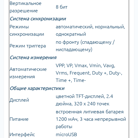
Вертикальное
8 бит
разрешение
Система синхронизации
Режимы
автоматический, нормальный,
синхронизации
однократный
по фронту (спадающему /
Режим триггера
ниспадающему)
Система измерения
VPP, VP, Vmax, Vmin, Vavg,
Автоматические
Vrms, Frequent, Duty +, Duty-,
измерения
Time +, Time-
Общие характеристики
цветной TFT-дисплей, 2.4
Дисплей
дюйма, 320 x 240 точек
встроенная литиевая батарея
Питание
1200 мАч, 3 часа непрерывной
работы
Интерфейс
microUSB