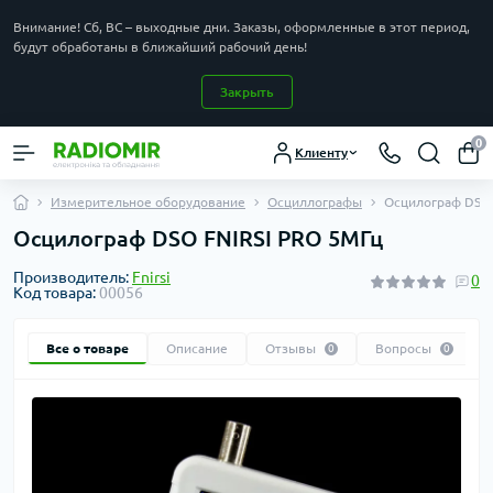
Внимание! Сб, ВС – выходные дни. Заказы, оформленные в этот период,
будут обработаны в ближайший рабочий день!
Закрыть
0
Клиенту
Измерительное оборудование
Осциллографы
Осцилограф DSO 
Осцилограф DSO FNIRSI PRO 5МГц
Производитель:
Fnirsi
0
Код товара:
00056
Все о товаре
Описание
Отзывы
Вопросы
0
0