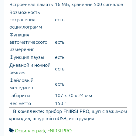
Встроенная память
16 МБ, хранение 500 сигналов
Возможность
сохранения
есть
осциллограмм
Функция
автоматического
есть
измерения
Функция паузы
есть
Дневной и ночной
есть
режим
Файловый
есть
менеджер
Габариты
107 х 70 х 24 мм
Вес нетто
150 г
В комплекте:
прибор
FNIRSI PRO
, щуп с зажимом
крокодил, шнур microUSB, инструкция.
Осциллограф
,
FNIRSI PRO