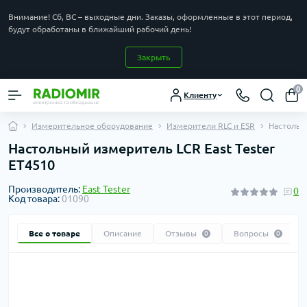
Внимание! Сб, ВС – выходные дни. Заказы, оформленные в этот период,
будут обработаны в ближайший рабочий день!
Закрыть
0
Клиенту
Измерительное оборудование
Измерители RLC и ESR
Настольны
Настольный измеритель LCR East Tester
ET4510
Производитель:
East Tester
0
Код товара:
01090
Все о товаре
Описание
Отзывы
Вопросы
0
0